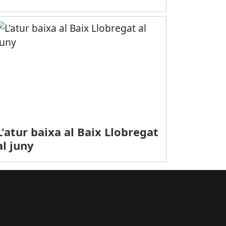
clarada Bé Cultural d’Interès Nacional la Casa Gomis de La Ricarda
L'atur baixa al Baix Llobregat
al juny