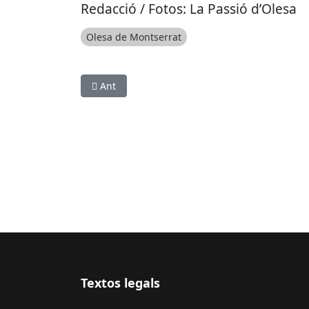
Redacció / Fotos: La Passió d’Olesa
Olesa de Montserrat
Article anterior: Estopa interpreta el tema pri
Ant
Textos legals