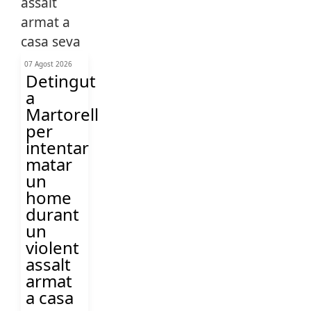
07 Agost 2026
Detingut
a
Martorell
per
intentar
matar
un
home
durant
un
violent
assalt
armat
a casa