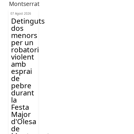
07 Agost 2026
Detinguts
dos
menors
per un
robatori
violent
amb
esprai
de
pebre
durant
la
Festa
Major
d'Olesa
de