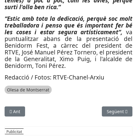
temes) a poc a poc, com les àvies, perquè
surti l'olla ben rica.”
“Estic amb tota la dedicació, perquè soc molt
treballadora i penso que és important fer bé
les coses i estar segura artísticament”,
va
puntualitzar abans de la presentació del
Benidorm Fest, a càrrec del president de
RTVE, José Manuel Pérez Tornero, el president
de la Generalitat, Ximo Puig, i l'alcalde de
Benidorm, Toni Pérez.
Redacció / Fotos: RTVE-Chanel-Arxiu
Olesa de Montserrat
Article anterior: El festival Gong de Collbató es posposa per a 
Article següent
Ant
Següent