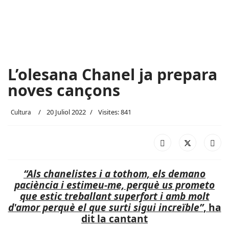
L’olesana Chanel ja prepara
noves cançons
20 Juliol 2022
Visites: 841
Cultura
“Als chanelistes i a tothom, els demano
paciència i estimeu-me, perquè us prometo
que estic treballant superfort i amb molt
d'amor perquè el que surti sigui increïble”
, ha
dit la cantant