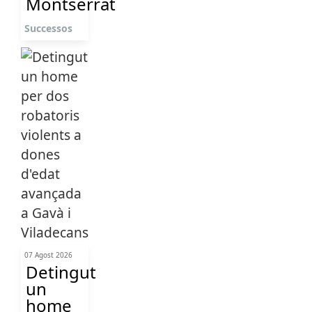
Montserrat
Successos
07 Agost 2026
Detingut
un
home