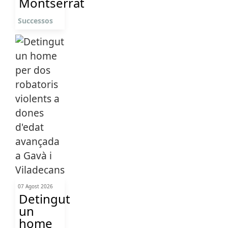
Montserrat
Successos
07 Agost 2026
Detingut
un
home