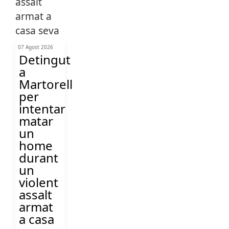
07 Agost 2026
Detingut
a
Martorell
per
intentar
matar
un
home
durant
un
violent
assalt
armat
a casa