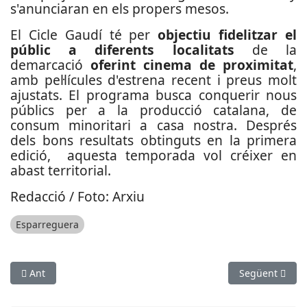
s'anunciaran en els propers mesos.
El Cicle Gaudí té per
objectiu fidelitzar el
públic a diferents localitats
de la
demarcació
oferint cinema de proximitat
,
amb pel·lícules d'estrena recent i preus molt
ajustats. El programa busca conquerir nous
públics per a la producció catalana, de
consum minoritari a casa nostra. Després
dels bons resultats obtinguts en la primera
edició, aquesta temporada vol créixer en
abast territorial.
Redacció / Foto: Arxiu
Esparreguera
Article anterior: Convocat el 9è Premi Elsa García de narrativa 
Article següen
Ant
Següent