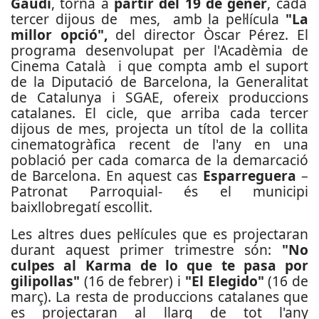
Gaudí
, torna a
partir del 19 de gener
, cada
tercer dijous de mes, amb la pel·lícula
"La
millor opció",
del director Òscar Pérez. El
programa desenvolupat per l'Acadèmia de
Cinema Català i que compta amb el suport
de la Diputació de Barcelona, la Generalitat
de Catalunya i SGAE, ofereix produccions
catalanes.
El cicle, que arriba cada tercer
dijous de mes, projecta un títol de la collita
cinematogràfica recent de l'any en una
població per cada comarca de la demarcació
de Barcelona. En aquest cas
Esparreguera
–
Patronat Parroquial- és el municipi
baixllobregatí escollit.
Les altres dues pel·lícules que es projectaran
durant aquest primer trimestre són:
"No
culpes al Karma de lo que te pasa por
gilipollas"
(16 de febrer) i
"El Elegido"
(16 de
març). La resta de produccions catalanes que
es projectaran al llarg de tot l'any