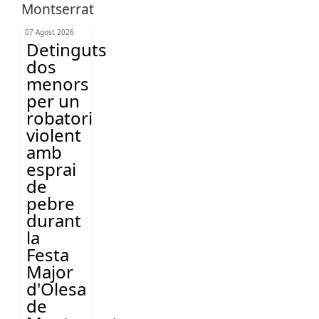
07 Agost 2026
Detinguts
dos
menors
per un
robatori
violent
amb
esprai
de
pebre
durant
la
Festa
Major
d'Olesa
de