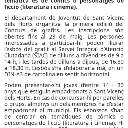
temàtica és de còmics o personatges de
ficció (literatura i cinema).
El departament de Joventut de Sant Vicenç
dels Horts organitza la primera edició del
Concurs de grafits. Les inscripcions són
obertes fins al 23 de maig. Les persones
interessades a participar-hi poden lliurar
l’esbós del grafit al Servei Integral d’Atenció
Ciutadana (SIAC) de dilluns a divendres de 9 a
14 h, i les tardes de dilluns a dijous, de 16.30
a 18.30 h. L’esbós s’ha d’elaborar a mà, en un
DIN-A3 de cartolina en sentit horitzontal.
Poden presentar-s’hi joves d’entre 14 i 30
anys que estiguin empadronats a Sant Vicenç
dels Horts. En cas de concursar-hi per parelles
o grups, almenys un dels membres ha d’estar
empadronat al municipi. Els esbossos s’han
de centrar en temàtiques de còmics o
personatges de ficció (literatura i cinema). Hi