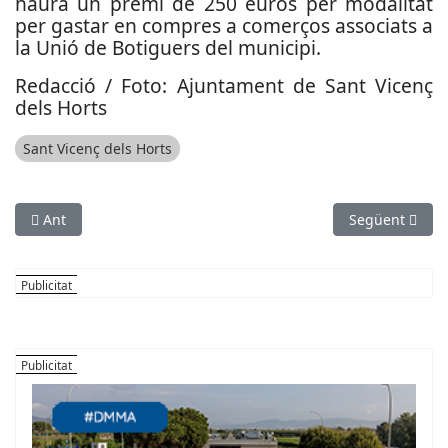
haurà un premi de 250 euros per modalitat
per gastar en compres a comerços associats a
la Unió de Botiguers del municipi.
Redacció / Foto: Ajuntament de Sant Vicenç
dels Horts
Sant Vicenç dels Horts
Article anterior: Primer concert de l’Orquesta Simfònica de San
Article següe
Ant
Següent