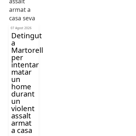
07 Agost 2026
Detingut
a
Martorell
per
intentar
matar
un
home
durant
un
violent
assalt
armat
a casa