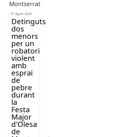
07 Agost 2026
Detinguts
dos
menors
per un
robatori
violent
amb
esprai
de
pebre
durant
la
Festa
Major
d'Olesa
de