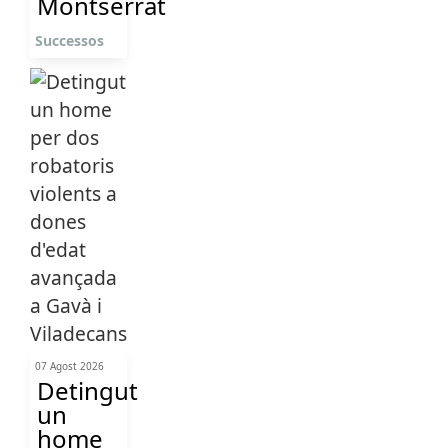
Montserrat
Successos
07 Agost 2026
Detingut
un
home