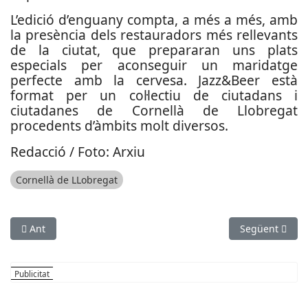
L’edició d’enguany compta, a més a més, amb
la presència dels restauradors més rellevants
de la ciutat, que prepararan uns plats
especials per aconseguir un maridatge
perfecte amb la cervesa.
Jazz&Beer està
format per un col·lectiu de ciutadans i
ciutadanes de Cornellà de Llobregat
procedents d’àmbits molt diversos.
Redacció / Foto: Arxiu
Cornellà de LLobregat
Article anterior: L’oferta formativa post obligatòria augmenta 
Article següent
Ant
Següent