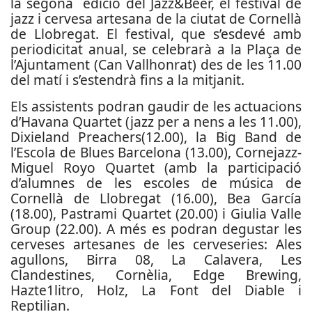
la segona edició del Jazz&Beer, el festival de
jazz i cervesa artesana de la ciutat de Cornellà
de Llobregat. El festival, que s’esdevé amb
periodicitat anual, se celebrarà a la Plaça de
l’Ajuntament (Can Vallhonrat) des de les 11.00
del matí i s’estendrà fins a la mitjanit.
Els assistents podran gaudir de les actuacions
d’Havana Quartet (jazz per a nens a les 11.00),
Dixieland Preachers(12.00), la Big Band de
l’Escola de Blues Barcelona (13.00), Cornejazz-
Miguel Royo Quartet (amb la participació
d’alumnes de les escoles de música de
Cornellà de Llobregat (16.00), Bea García
(18.00), Pastrami Quartet (20.00) i Giulia Valle
Group (22.00). A més es podran degustar les
cerveses artesanes de les cerveseries: Ales
agullons, Birra 08, La Calavera, Les
Clandestines, Cornèlia, Edge Brewing,
Hazte1litro, Holz, La Font del Diable i
Reptilian.