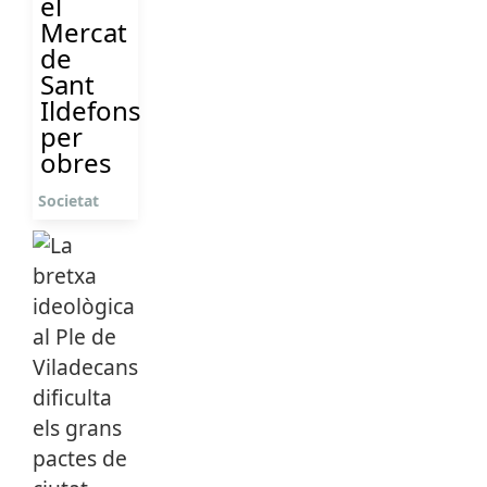
el
Mercat
de
Sant
Ildefons
per
obres
Societat