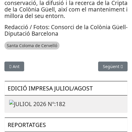
conservació, la difusió i la recerca de la Cripta
de la Colònia Güell, així com el manteniment i
millora del seu entorn.
Redacció / Fotos: Consorci de la Colònia Güell-
Diputació Barcelona
Santa Coloma de Cervelló
Article anterior: Lloll Bertran, pregonera de l’Aplec dels Aten
Article següent
Ant
Següent
EDICIÓ IMPRESA JULIOL/AGOST
REPORTATGES