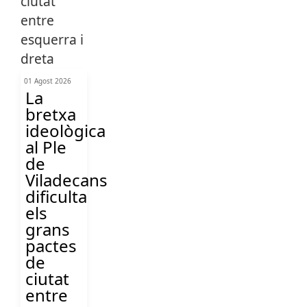
01 Agost 2026
La
bretxa
ideològica
al Ple
de
Viladecans
dificulta
els
grans
pactes
de
ciutat
entre