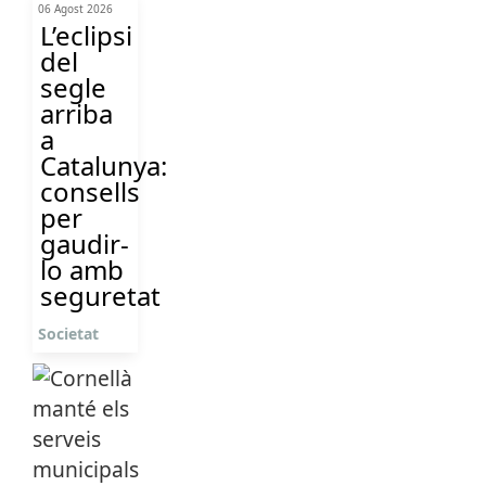
06 Agost 2026
L’eclipsi
del
segle
arriba
a
Catalunya:
consells
per
gaudir-
lo amb
seguretat
Societat