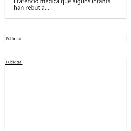
i l'atenció mèdica que alguns infants
han rebut a
...