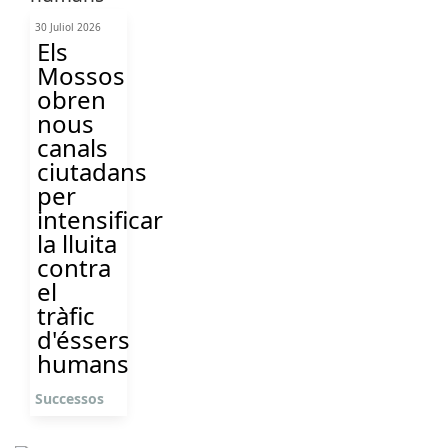
30 Juliol 2026
Els
Mossos
obren
nous
canals
ciutadans
per
intensificar
la lluita
contra
el
tràfic
d'éssers
humans
Successos