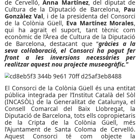
de Cervelló,
Anna Martínez
, del diputat de
Cultura de la Diputació de Barcelona,
Pau
Gonzàlez Val
, i de la presidenta del Consorci
de la Colònia Güell,
Eva Martínez Morales
,
qui ha agraït el suport, tant tècnic com
econòmic de l’Àrea de Cultura de la Diputació
de Barcelona, destacant que “
gràcies a la
seva col·laboració, el Consorci ha pogut fer
front a les inversions necessàries per
realitzar aquest nou projecte museogràfic."
El Consorci de la Colònia Güell és una entitat
pública integrada per l’Institut Català del Sòl
(INCASÒL) de la Generalitat de Catalunya, el
Consell Comarcal del Baix Llobregat, la
Diputació de Barcelona, tots ells copropietaris
de la Cripta de la Colònia Güell, més
l’Ajuntament de Santa Coloma de Cervelló.
Aquest Consorci té com objecte la