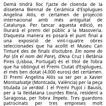
Demà tindrà lloc l’¡acte de cloenda de la
dissetena
Biennal de Ceràmica d'Esplugues
Angelina Alós, el certamen de projecció
internacional amb més antiguitat de
Catalunya. Per tancar aquesta edició, es
lliurarà el premi del públic a la Masoveria.
D’aquesta manera es posarà el punt final a
una exposició de vint-i-quatre obres
seleccionades que ha acollit el Museu Can
Tinturé des de finals d'octubre.
Em nome do
Pai
(
En el nom del Pare
), d’Ana Cruz i Betânia
Pires (Lisboa, Portugal) és el títol de l’obra
que ha obtingut el Premi Ciutat d’Esplugues,
el més ben dotat (4.000 euros) del certàmen.
El Premi Angelina Alós va ser per a Xavier
Montsalvatje (Montcada, València) per la peça
titulada
La verdad
. I el Premi Pujol i Bausis,
per a la lleidatana Lourdes Riera, resident a
Saragossa, per l’obra
Ímpetu
. Tres guardons
patrocinats per tres empreses molt