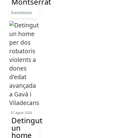
Montserrat
Successos
07 Agost 2026
Detingut
un
home