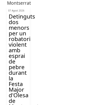
07 Agost 2026
Detinguts
dos
menors
per un
robatori
violent
amb
esprai
de
pebre
durant
la
Festa
Major
d'Olesa
de