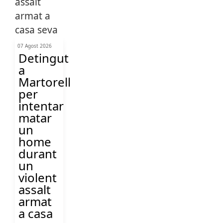
07 Agost 2026
Detingut
a
Martorell
per
intentar
matar
un
home
durant
un
violent
assalt
armat
a casa