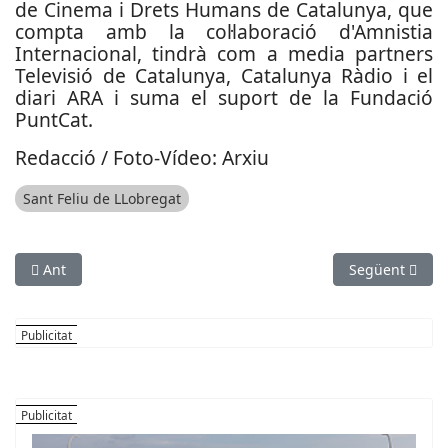
de Cinema i Drets Humans de Catalunya, que
compta amb la col·laboració d'Amnistia
Internacional, tindrà com a media partners
Televisió de Catalunya, Catalunya Ràdio i el
diari ARA i suma el suport de la Fundació
PuntCat.
Redacció / Foto-Vídeo: Arxiu
Sant Feliu de LLobregat
Article anterior: Tanca el quart festival Dansa Metropolitana
Article següen
Ant
Següent