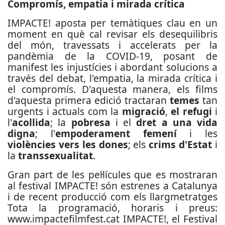
Compromís, empatia i mirada crítica
IMPACTE! aposta per temàtiques clau en un
moment en què cal revisar els desequilibris
del món, travessats i accelerats per la
pandèmia de la COVID-19, posant de
manifest les injustícies i abordant solucions a
través del debat, l'empatia, la mirada crítica i
el compromís. D'aquesta manera, els films
d'aquesta primera edició tractaran
temes
tan
urgents i actuals com la
migració
,
el refugi
i
l'
acollida
; la
pobresa
i el
dret a una vida
digna
; l'
empoderament femení
i les
violències vers les dones
; els
crims d'Estat
i
la
transsexualitat
.
Gran part de les pel·lícules que es mostraran
al festival IMPACTE! són estrenes a Catalunya
i de recent producció com els llargmetratges
Tota la programació, horaris i preus:
www.impactefilmfest.cat IMPACTE!, el Festival