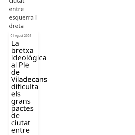
01 Agost 2026
La
bretxa
ideològica
al Ple
de
Viladecans
dificulta
els
grans
pactes
de
ciutat
entre