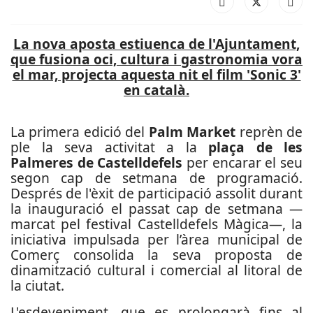
La nova aposta estiuenca de l'Ajuntament,
que fusiona oci, cultura i gastronomia vora
el mar, projecta aquesta nit el film 'Sonic 3'
en català.
La primera edició del
Palm Market
reprèn de
ple la seva activitat a la
plaça de les
Palmeres de Castelldefels
per encarar el seu
segon cap de setmana de programació.
Després de l'èxit de participació assolit durant
la inauguració el passat cap de setmana —
marcat pel festival Castelldefels Màgica—, la
iniciativa impulsada per l’àrea municipal de
Comerç consolida la seva proposta de
dinamització cultural i comercial al litoral de
la ciutat.
L'esdeveniment, que es prolongarà fins al