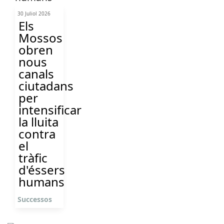
30 Juliol 2026
Els
Mossos
obren
nous
canals
ciutadans
per
intensificar
la lluita
contra
el
tràfic
d'éssers
humans
Successos