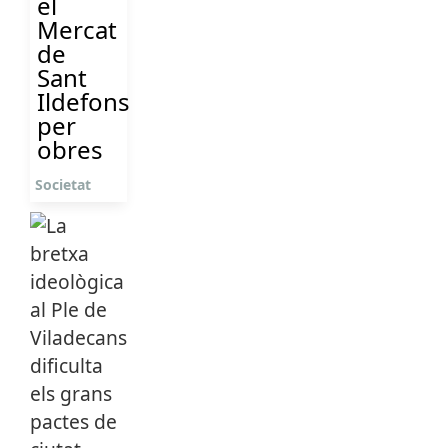
el
Mercat
de
Sant
Ildefons
per
obres
Societat