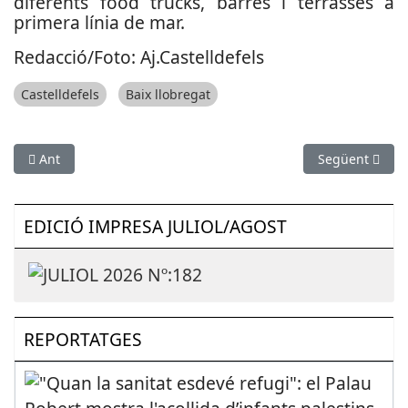
diferents food trucks, barres i terrasses a
primera línia de mar.
Redacció/Foto: Aj.Castelldefels
Castelldefels
Baix llobregat
Article anterior: Mercedes Milà i Joan Isaac, nomenats nous 
Article següen
Ant
Següent
EDICIÓ IMPRESA JULIOL/AGOST
REPORTATGES