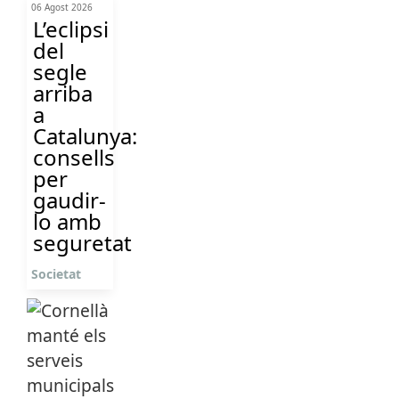
06 Agost 2026
L’eclipsi
del
segle
arriba
a
Catalunya:
consells
per
gaudir-
lo amb
seguretat
Societat