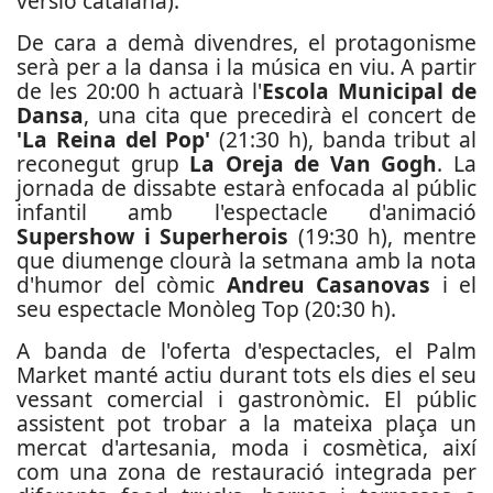
versió catalana).
De cara a demà divendres, el protagonisme
serà per a la dansa i la música en viu. A partir
de les 20:00 h actuarà l'
Escola Municipal de
Dansa
, una cita que precedirà el concert de
'La Reina del Pop'
(21:30 h), banda tribut al
reconegut grup
La Oreja de Van Gogh
. La
jornada de dissabte estarà enfocada al públic
infantil amb l'espectacle d'animació
Supershow i Superherois
(19:30 h), mentre
que diumenge clourà la setmana amb la nota
d'humor del còmic
Andreu Casanovas
i el
seu espectacle Monòleg Top (20:30 h).
A banda de l'oferta d'espectacles, el Palm
Market manté actiu durant tots els dies el seu
vessant comercial i gastronòmic. El públic
assistent pot trobar a la mateixa plaça un
mercat d'artesania, moda i cosmètica, així
com una zona de restauració integrada per