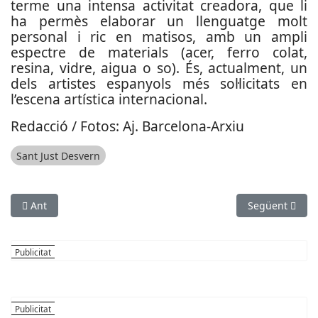
terme una intensa activitat creadora, que li
ha permès elaborar un llenguatge molt
personal i ric en matisos, amb un ampli
espectre de materials (acer, ferro colat,
resina, vidre, aigua o so). És, actualment, un
dels artistes espanyols més sol·licitats en
l’escena artística internacional.
Redacció / Fotos: Aj. Barcelona-Arxiu
Sant Just Desvern
Article anterior: Joan Dausà congrega més de 10.000 persones
Article següen
Ant
Següent