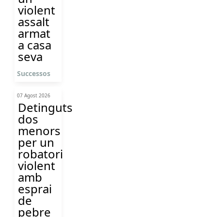
violent
assalt
armat
a casa
seva
Successos
07 Agost 2026
Detinguts
dos
menors
per un
robatori
violent
amb
esprai
de
pebre