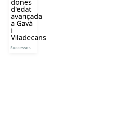
dones
d'edat
avançada
a Gavà
i
Viladecans
Successos