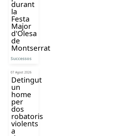
durant
la
Festa
Major
d'Olesa
de
Montserrat
Successos
07 Agost 2026
Detingut
un
home
per
dos
robatoris
violents
a