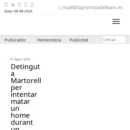
mail@lapremsadelbaix.es
Data: 08-08-2026
Cerca
Publicador
Hemeroteca
Publicitat
07 Agost 2026
Detingut
a
Martorell
per
intentar
matar
un
home
durant
un