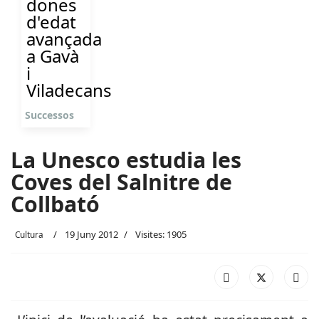
dones
d'edat
avançada
a Gavà
i
Viladecans
Successos
La Unesco estudia les
Coves del Salnitre de
Collbató
19 Juny 2012
Visites: 1905
Cultura