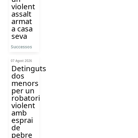
violent
assalt
armat
a casa
seva
Successos
07 Agost 2026
Detinguts
dos
menors
per un
robatori
violent
amb
esprai
de
pebre