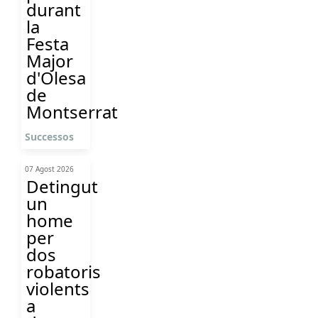
durant
la
Festa
Major
d'Olesa
de
Montserrat
Successos
07 Agost 2026
Detingut
un
home
per
dos
robatoris
violents
a