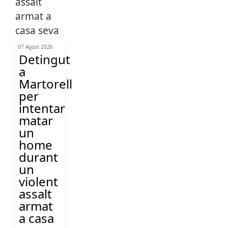
07 Agost 2026
Detingut
a
Martorell
per
intentar
matar
un
home
durant
un
violent
assalt
armat
a casa