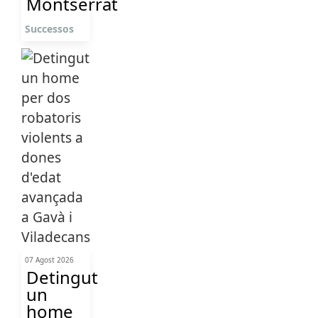
Montserrat
Successos
07 Agost 2026
Detingut
un
home