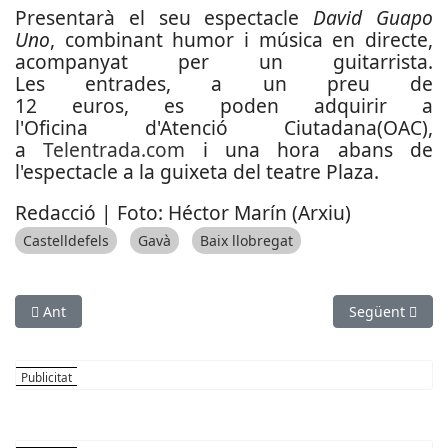
Presentarà el seu espectacle
David Guapo
Uno
, combinant humor i música en directe,
acompanyat per un guitarrista.
Les entrades, a un preu de
12 euros, es poden adquirir a
l'Oficina d'Atenció Ciutadana(OAC),
a
Telentrada.com
i una hora abans de
l'espectacle a la guixeta del teatre Plaza.
Redacció | Foto: Héctor Marín (Arxiu)
Castelldefels
Gavà
Baix llobregat
Article anterior: Una firma del Prat porta una font al museu de
Article següen
Ant
Següent