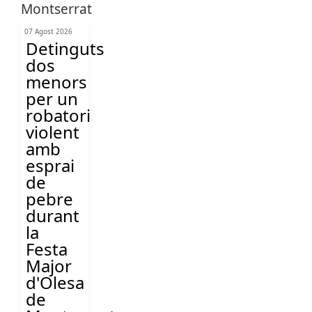
07 Agost 2026
Detinguts
dos
menors
per un
robatori
violent
amb
esprai
de
pebre
durant
la
Festa
Major
d'Olesa
de