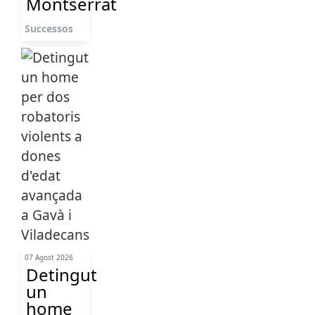
Montserrat
Successos
07 Agost 2026
Detingut
un
home