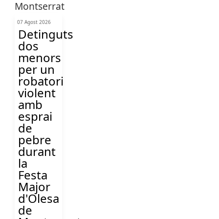
07 Agost 2026
Detinguts
dos
menors
per un
robatori
violent
amb
esprai
de
pebre
durant
la
Festa
Major
d'Olesa
de