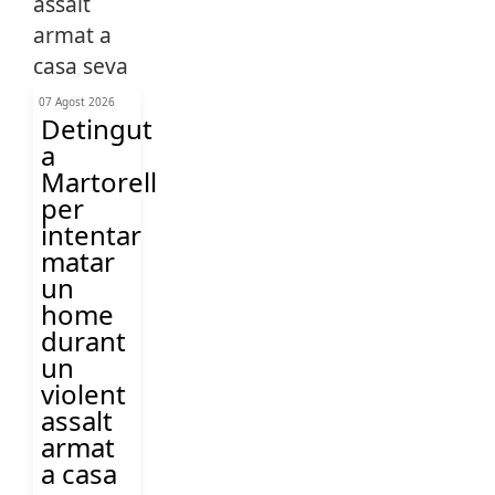
07 Agost 2026
Detingut
a
Martorell
per
intentar
matar
un
home
durant
un
violent
assalt
armat
a casa