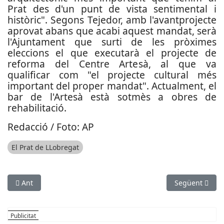
Prat des d'un punt de vista sentimental i
històric". Segons Tejedor, amb l'avantprojecte
aprovat abans que acabi aquest mandat, serà
l'Ajuntament que surti de les pròximes
eleccions el que executarà el projecte de
reforma del Centre Artesà, al que va
qualificar com "el projecte cultural més
important del proper mandat". Actualment, el
bar de l'Artesà està sotmès a obres de
rehabilitació.
Redacció / Foto: AP
El Prat de LLobregat
Article anterior: La UPC de Castelldefels inaugura demà el cu
Article següen
Ant
Següent