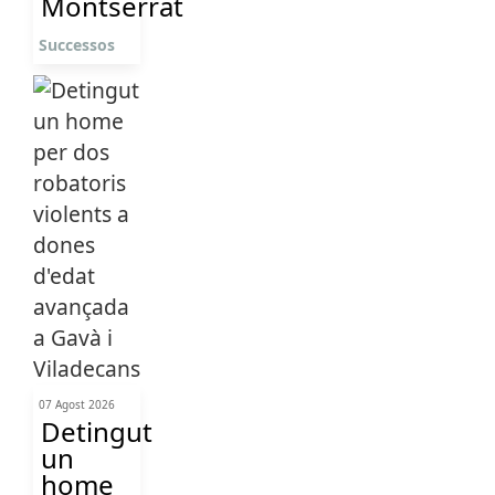
Montserrat
Successos
07 Agost 2026
Detingut
un
home