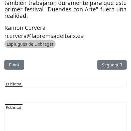
también trabajaron duramente para que este
primer festival "Duendes con Arte" fuera una
realidad.
Ramon Cervera
rcervera@lapremsadelbaix.es
Esplugues de Llobregat
Article anterior: Els Campaners continuaràn tocant a Sant Feli
Article següent
Ant
Següent