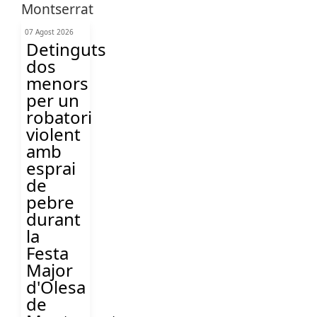
07 Agost 2026
Detinguts
dos
menors
per un
robatori
violent
amb
esprai
de
pebre
durant
la
Festa
Major
d'Olesa
de