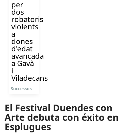
per
dos
robatoris
violents
a
dones
d'edat
avançada
a Gavà
i
Viladecans
Successos
El Festival Duendes con
Arte debuta con éxito en
Esplugues