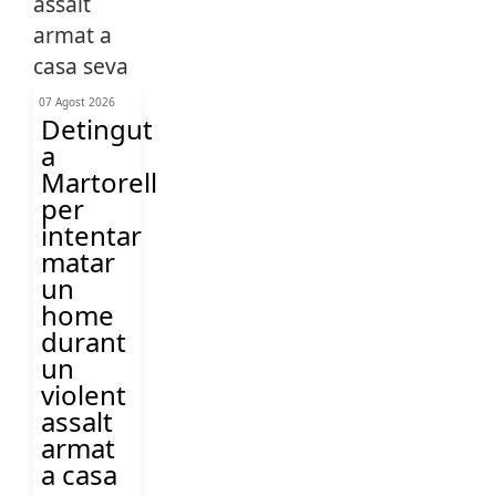
07 Agost 2026
Detingut
a
Martorell
per
intentar
matar
un
home
durant
un
violent
assalt
armat
a casa