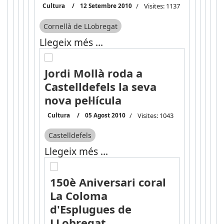
Cultura
12 Setembre 2010
Visites: 1137
Cornellà de LLobregat
Llegeix més …
Jordi Mollà roda a
Castelldefels la seva
nova pel·lícula
Cultura
05 Agost 2010
Visites: 1043
Castelldefels
Llegeix més …
150è Aniversari coral
La Coloma
d'Esplugues de
LLobregat