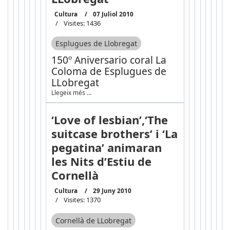
Cultura
07 Juliol 2010
Visites: 1436
Esplugues de Llobregat
150º Aniversario coral La
Coloma de Esplugues de
LLobregat
Llegeix més …
‘Love of lesbian’,‘The
suitcase brothers’ i ‘La
pegatina’ animaran
les Nits d’Estiu de
Cornellà
Cultura
29 Juny 2010
Visites: 1370
Cornellà de LLobregat