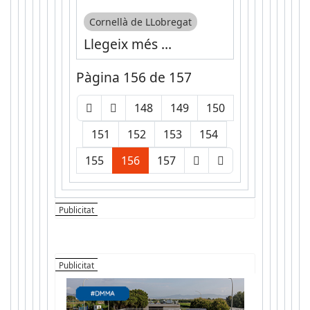
Cornellà de LLobregat
Llegeix més …
Pàgina 156 de 157
148
149
150
151
152
153
154
155
156
157