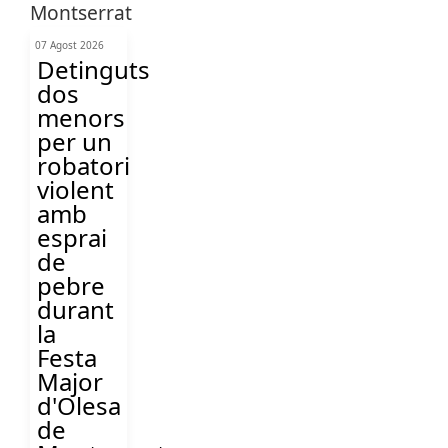
07 Agost 2026
Detinguts
dos
menors
per un
robatori
violent
amb
esprai
de
pebre
durant
la
Festa
Major
d'Olesa
de