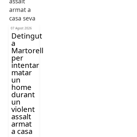
07 Agost 2026
Detingut
a
Martorell
per
intentar
matar
un
home
durant
un
violent
assalt
armat
a casa