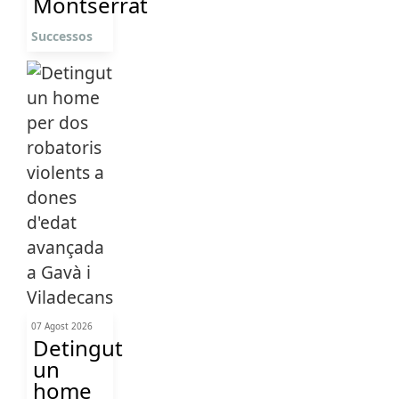
Montserrat
Successos
07 Agost 2026
Detingut
un
home