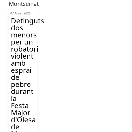
07 Agost 2026
Detinguts
dos
menors
per un
robatori
violent
amb
esprai
de
pebre
durant
la
Festa
Major
d'Olesa
de