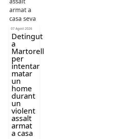
07 Agost 2026
Detingut
a
Martorell
per
intentar
matar
un
home
durant
un
violent
assalt
armat
a casa