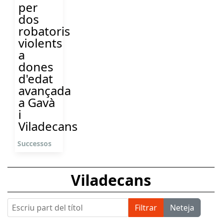
per
dos
robatoris
violents
a
dones
d'edat
avançada
a Gavà
i
Viladecans
Successos
Viladecans
Escriu part del títol
Filtrar
Neteja