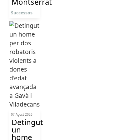
Montserrat
Successos
07 Agost 2026
Detingut
un
home