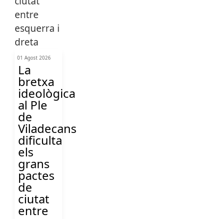
01 Agost 2026
La
bretxa
ideològica
al Ple
de
Viladecans
dificulta
els
grans
pactes
de
ciutat
entre