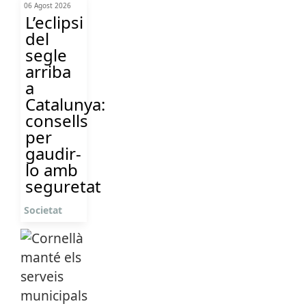
06 Agost 2026
L’eclipsi
del
segle
arriba
a
Catalunya:
consells
per
gaudir-
lo amb
seguretat
Societat