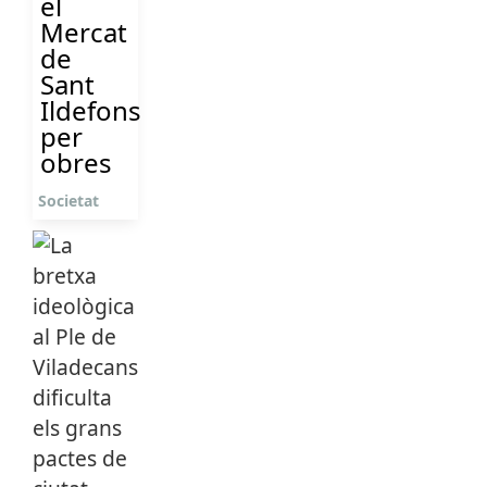
el
Mercat
de
Sant
Ildefons
per
obres
Societat