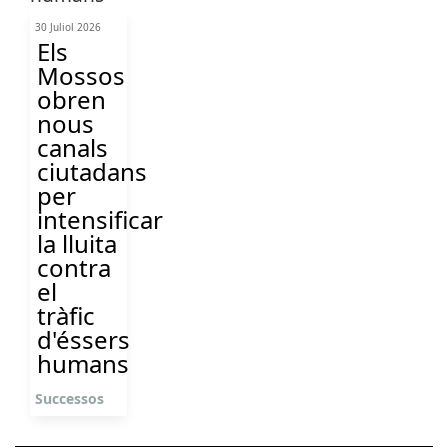
30 Juliol 2026
Els
Mossos
obren
nous
canals
ciutadans
per
intensificar
la lluita
contra
el
tràfic
d'éssers
humans
Successos