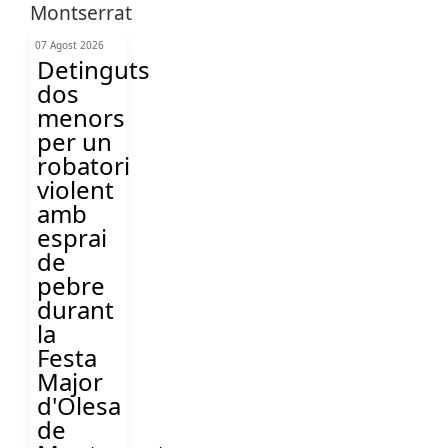
07 Agost 2026
Detinguts
dos
menors
per un
robatori
violent
amb
esprai
de
pebre
durant
la
Festa
Major
d'Olesa
de