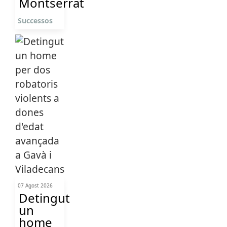
Montserrat
Successos
07 Agost 2026
Detingut
un
home