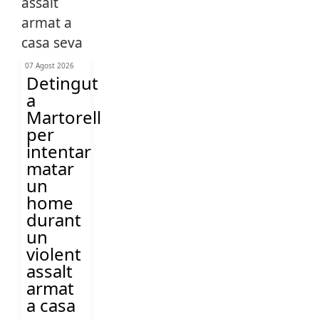
07 Agost 2026
Detingut
a
Martorell
per
intentar
matar
un
home
durant
un
violent
assalt
armat
a casa