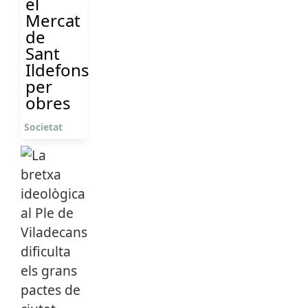
el
Mercat
de
Sant
Ildefons
per
obres
Societat