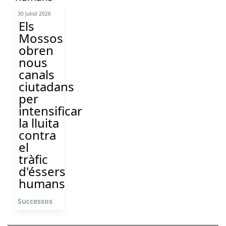
30 Juliol 2026
Els
Mossos
obren
nous
canals
ciutadans
per
intensificar
la lluita
contra
el
tràfic
d'éssers
humans
Successos