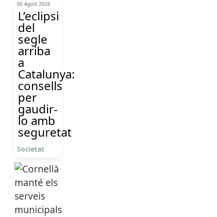
06 Agost 2026
L’eclipsi
del
segle
arriba
a
Catalunya:
consells
per
gaudir-
lo amb
seguretat
Societat