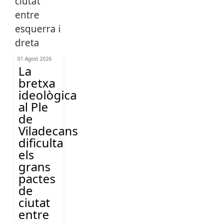
01 Agost 2026
La
bretxa
ideològica
al Ple
de
Viladecans
dificulta
els
grans
pactes
de
ciutat
entre