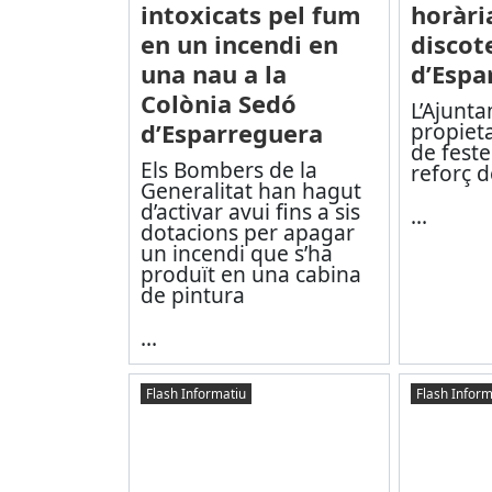
intoxicats pel fum
horària
en un incendi en
discot
una nau a la
d’Espa
Colònia Sedó
L’Ajunta
d’Esparreguera
propieta
de feste
Els Bombers de la
reforç d
Generalitat han hagut
d’activar avui fins a sis
...
dotacions per apagar
un incendi que s’ha
produït en una cabina
de pintura
...
Flash Informatiu
Flash Inform