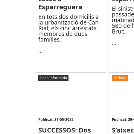
Esparreguera
El sinist
passades
En tots dos domicilis a
matinad
la urbanització de Can
580 de l'
Rial, els cinc arrestats,
Bruc,
membres de dues
famílies,
...
...
Flash Informatiu
Societat
Publicat: 31-05-2022
Publicat: 29
SUCCESSOS: Dos
S’aixec