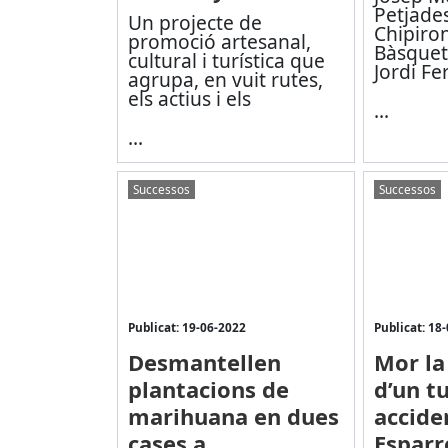
Petjades
Un projecte de
Chipiro
promoció artesanal,
Bàsquet
cultural i turística que
Jordi Fe
agrupa, en vuit rutes,
els actius i els
...
...
Successos
Successos
Publicat: 19-06-2022
Publicat: 18
Desmantellen
Mor la
plantacions de
d’un t
marihuana en dues
acciden
cases a
Esparr