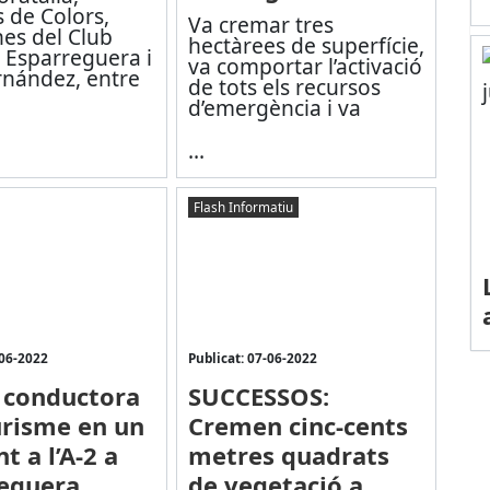
 de Colors,
Va cremar tres
nes del Club
hectàrees de superfície,
 Esparreguera i
va comportar l’activació
rnández, entre
de tots els recursos
d’emergència i va
...
Flash Informatiu
-06-2022
Publicat: 07-06-2022
 conductora
SUCCESSOS:
urisme en un
Cremen cinc-cents
t a l’A-2 a
metres quadrats
eguera
de vegetació a