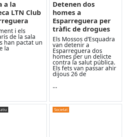
 a la
Detenen dos
eca LTN Club
homes a
rreguera
Esparreguera per
tràfic de drogues
ment i els
ris de la sala
Els Mossos d’Esquadra
s han pactat un
van detenir a
e la
Esparreguera dos
homes per un delicte
contra la salut pública.
Els fets van passar ahir
dijous 26 de
...
atiu
Societat