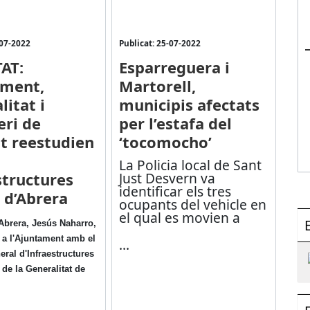
-07-2022
Publicat: 25-07-2022
AT:
Esparreguera i
ament,
Martorell,
litat i
municipis afectats
eri de
per l’estafa del
 reestudien
‘tocomocho’
La Policia local de Sant
structures
Just Desvern va
identificar els tres
s d’Abrera
ocupants del vehicle en
el qual es movien a
’Abrera, Jesús Naharro,
r a l'Ajuntament amb el
...
eral d'Infraestructures
 de la Generalitat de