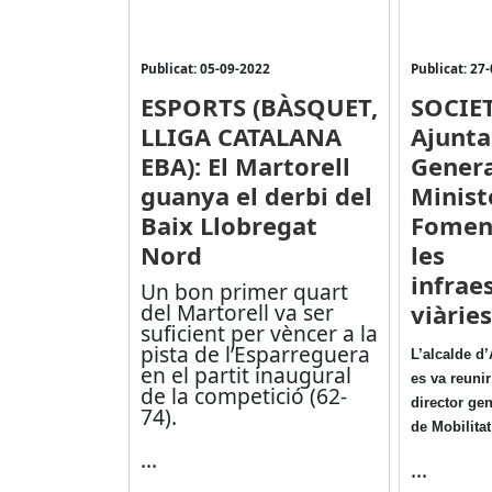
Publicat: 05-09-2022
Publicat: 27
ESPORTS (BÀSQUET,
SOCIET
LLIGA CATALANA
Ajunt
EBA): El Martorell
Genera
guanya el derbi del
Minist
Baix Llobregat
Foment
Nord
les
infrae
Un bon primer quart
del Martorell va ser
viàrie
suficient per vèncer a la
pista de l’Esparreguera
L’alcalde d
en el partit inaugural
es va reuni
de la competició (62-
director gen
74).
de Mobilitat
...
...