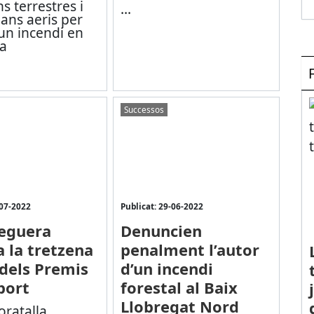
s terrestres i
...
jans aeris per
un incendi en
a
Successos
-07-2022
Publicat: 29-06-2022
eguera
Denuncien
a la tretzena
penalment l’autor
 dels Premis
d’un incendi
port
forestal al Baix
Llobregat Nord
ratalla,