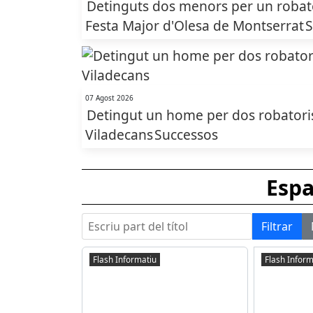
Detinguts dos menors per un robato
Festa Major d'Olesa de Montserrat
S
07 Agost 2026
Detingut un home per dos robatoris
Viladecans
Successos
Esp
Escriu part del títol
Filtrar
Flash Informatiu
Flash Inform