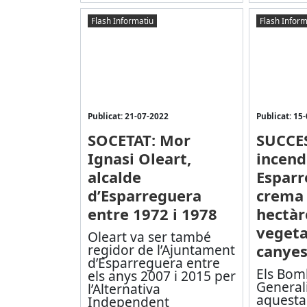
Flash Informatiu
Flash Inform
Publicat: 21-07-2022
Publicat: 15
SOCETAT: Mor
SUCCE
Ignasi Oleart,
incend
alcalde
Esparr
d’Esparreguera
crema
entre 1972 i 1978
hectàr
vegeta
Oleart va ser també
regidor de l’Ajuntament
canyes
d’Esparreguera entre
Els Bom
els anys 2007 i 2015 per
Generali
l’Alternativa
aquesta
Independent