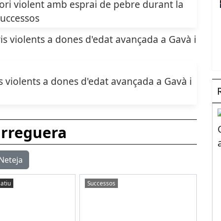
ri violent amb esprai de pebre durant la
uccessos
 violents a dones d'edat avançada a Gavà i
arreguera
Neteja
atiu
Successos