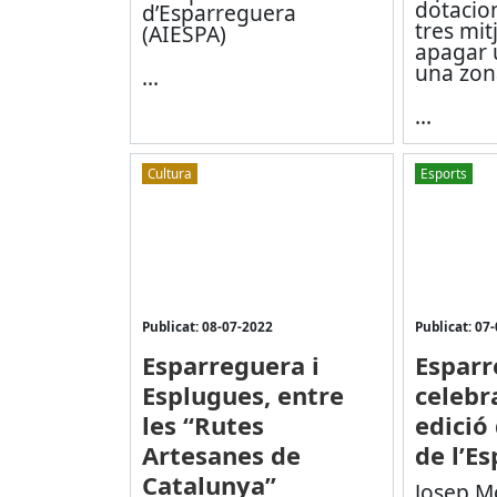
dotacion
d’Esparreguera
tres mit
(AIESPA)
apagar 
una zon
...
...
Cultura
Esports
Publicat: 08-07-2022
Publicat: 07
Esparreguera i
Esparr
Esplugues, entre
celebr
les “Rutes
edició
Artesanes de
de l’Es
Catalunya”
Josep Mo