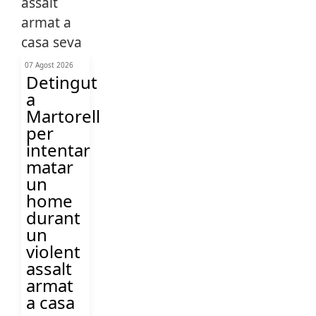
07 Agost 2026
Detingut
a
Martorell
per
intentar
matar
un
home
durant
un
violent
assalt
armat
a casa