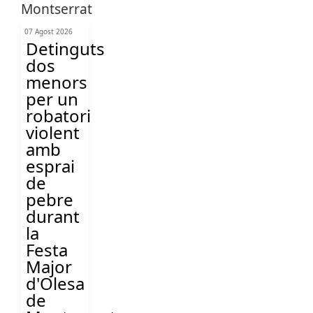
07 Agost 2026
Detinguts
dos
menors
per un
robatori
violent
amb
esprai
de
pebre
durant
la
Festa
Major
d'Olesa
de