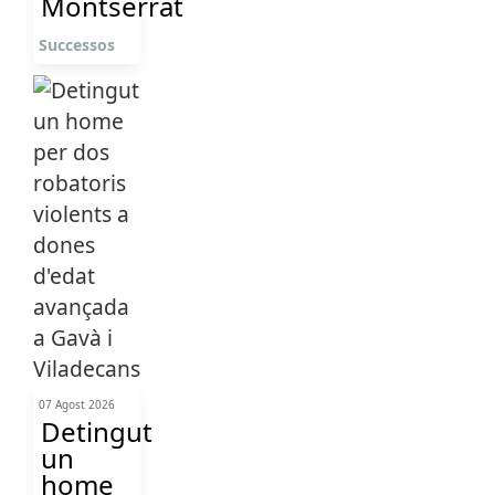
Montserrat
Successos
07 Agost 2026
Detingut
un
home