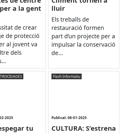
ces de centre
Climent tornen a
per a la gent
lluir
Els treballs de
sitat de crear
restauració formen
ge de protecció
part d’un projecte per a
per al jovent va
impulsar la conservació
ltre dels
de...
...
ATROCIDADES
Flash Informatiu
-02-2025
Publicat: 08-01-2025
espegar tu
CULTURA: S’estrena