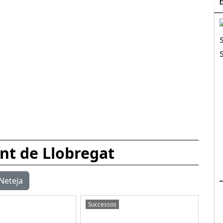
nt de Llobregat
Neteja
Successos