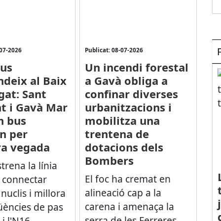
-07-2026
Publicat: 08-07-2026
bus
Un incendi forestal
ndeix al Baix
a Gavà obliga a
gat: Sant
confinar diverses
t i Gavà Mar
urbanitzacions i
n bus
mobilitza una
n per
trentena de
ra vegada
dotacions dels
Bombers
trena la línia
El foc ha cremat en
 connectar
alineació cap a la
nuclis i millora
carena i amenaça la
üències de pas
serra de les Ferreres,
i l'N16...