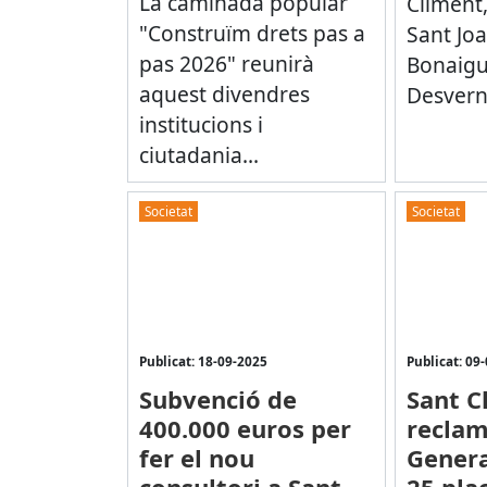
La caminada popular
Climent,
"Construïm drets pas a
Sant Joa
pas 2026" reunirà
Bonaigu
aquest divendres
Desvern 
institucions i
ciutadania...
Societat
Societat
Publicat: 18-09-2025
Publicat: 09
Subvenció de
Sant C
400.000 euros per
reclam
fer el nou
Genera