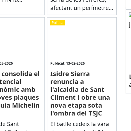
afectant un perímetre...
Política
-03-2026
Publicat: 13-02-2026
 consolida el
Isidre Sierra
tencial
renuncia a
onòmic amb
l'alcaldia de Sant
oves plaques
Climent i obre una
Guia Michelin
nova etapa sota
l'ombra del TSJC
de Sant
El batlle cedeix la vara