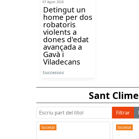
07 Agost 2026
Detingut un
home per dos
robatoris
violents a
dones d'edat
avançada a
Gavà i
Viladecans
Successos
Sant Clime
Escriu part del títol
Filtrar
Societat
Societat