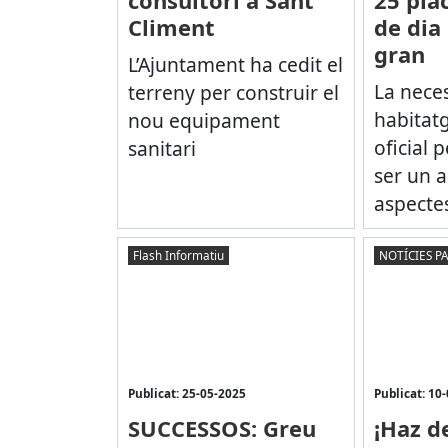
consultori a Sant
25 pla
Climent
de dia 
gran
L’Ajuntament ha cedit el
La neces
terreny per construir el
habitat
nou equipament
oficial 
sanitari
ser un a
aspectes
Flash Informatiu
NOTÍCIES P
Publicat: 25-05-2025
Publicat: 10
SUCCESSOS: Greu
¡Haz d