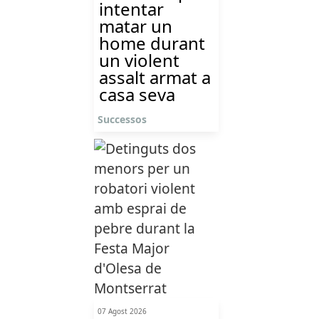
intentar
matar un
home durant
un violent
assalt armat a
casa seva
Successos
07 Agost 2026