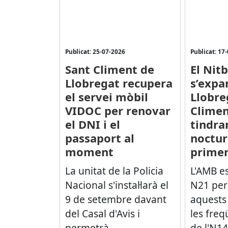
Publicat: 25-07-2026
Publicat: 17
Sant Climent de
El Nit
Llobregat recupera
s’expa
el servei mòbil
Llobre
VIDOC per renovar
Climen
el DNI i el
tindra
passaport al
noctur
moment
prime
La unitat de la Policia
L'AMB es
Nacional s'instal·larà el
N21 per
9 de setembre davant
aquests 
del Casal d'Avis i
les freq
permetrà...
de l'N14 