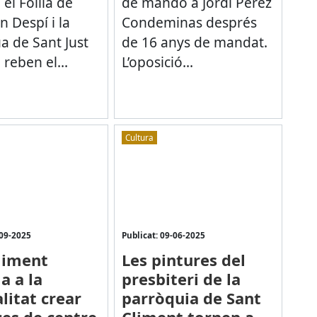
 el Follia de
de mando a Jordi Pérez
n Despí i la
Condeminas després
a de Sant Just
de 16 anys de mandat.
reben el...
L’oposició...
Cultura
-09-2025
Publicat: 09-06-2025
liment
Les pintures del
a a la
presbiteri de la
litat crear
parròquia de Sant