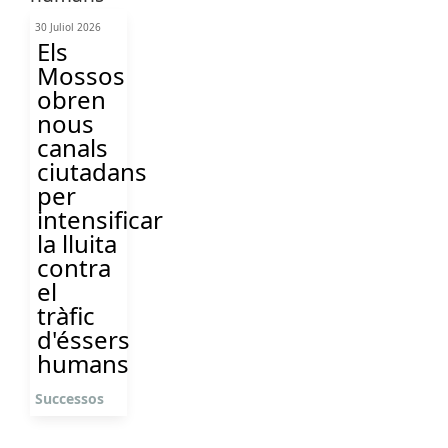
30 Juliol 2026
Els
Mossos
obren
nous
canals
ciutadans
per
intensificar
la lluita
contra
el
tràfic
d'éssers
humans
Successos