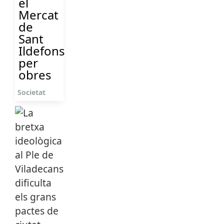
el
Mercat
de
Sant
Ildefons
per
obres
Societat