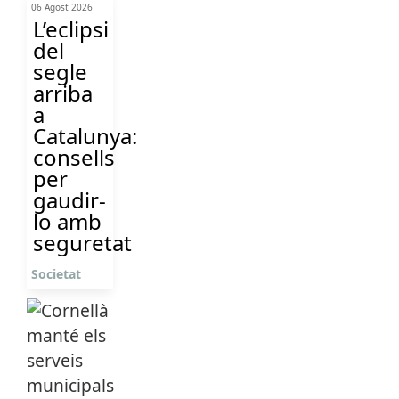
06 Agost 2026
L’eclipsi
del
segle
arriba
a
Catalunya:
consells
per
gaudir-
lo amb
seguretat
Societat