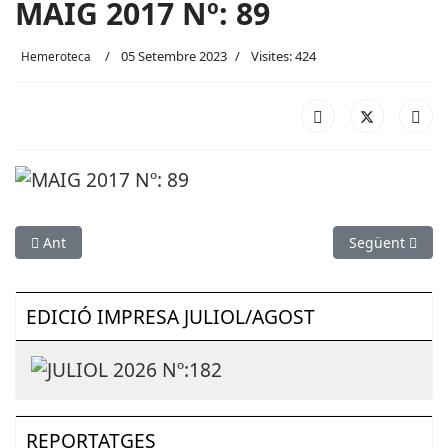
MAIG 2017 Nº: 89
05 Setembre 2023
Visites: 424
Hemeroteca
Article anterior: JUNY 2017 Nº: 90
Article següen
Ant
Següent
EDICIÓ IMPRESA JULIOL/AGOST
REPORTATGES