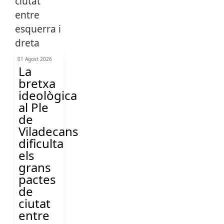
01 Agost 2026
La
bretxa
ideològica
al Ple
de
Viladecans
dificulta
els
grans
pactes
de
ciutat
entre