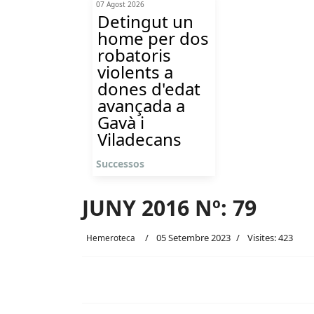
07 Agost 2026
Detingut un
home per dos
robatoris
violents a
dones d'edat
avançada a
Gavà i
Viladecans
Successos
JUNY 2016 Nº: 79
05 Setembre 2023
Visites: 423
Hemeroteca