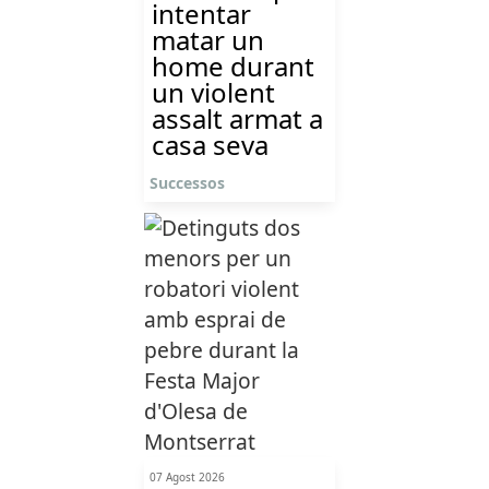
intentar
matar un
home durant
un violent
assalt armat a
casa seva
Successos
07 Agost 2026