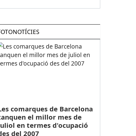
IG 2016 Nº: 78
FOTONOTÍCIES
Les comarques de Barcelona
tanquen el millor mes de
juliol en termes d'ocupació
des del 2007