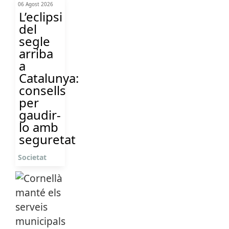
06 Agost 2026
L’eclipsi
del
segle
arriba
a
Catalunya:
consells
per
gaudir-
lo amb
seguretat
Societat