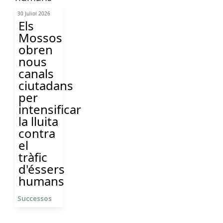
30 Juliol 2026
Els
Mossos
obren
nous
canals
ciutadans
per
intensificar
la lluita
contra
el
tràfic
d'éssers
humans
Successos