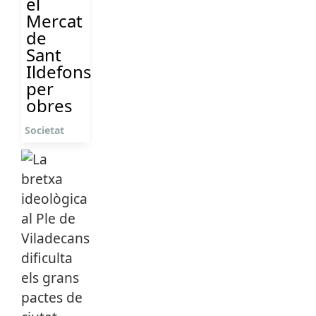
el
Mercat
de
Sant
Ildefons
per
obres
Societat