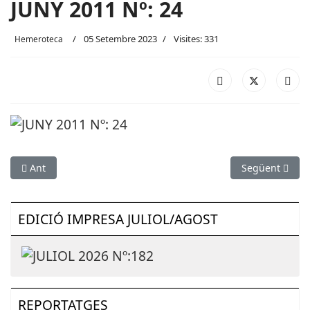
JUNY 2011 Nº: 24
05 Setembre 2023
Visites: 331
Hemeroteca
Article anterior: JULIOL_AGOST 2011 Nº: 25
Article següen
Ant
Següent
EDICIÓ IMPRESA JULIOL/AGOST
REPORTATGES