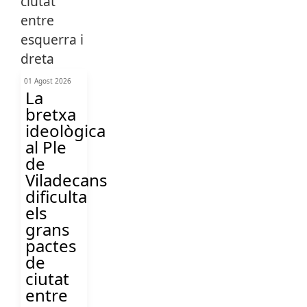
01 Agost 2026
La
bretxa
ideològica
al Ple
de
Viladecans
dificulta
els
grans
pactes
de
ciutat
entre