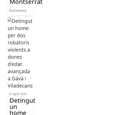
Montserrat
Successos
07 Agost 2026
Detingut
un
home