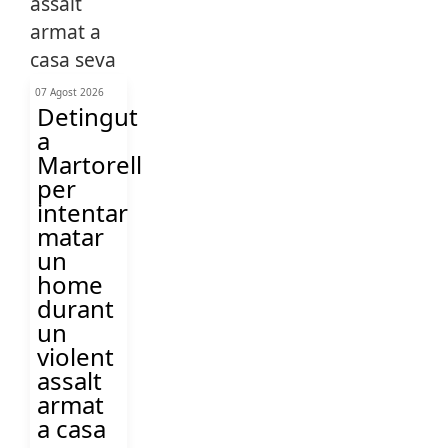
07 Agost 2026
Detingut
a
Martorell
per
intentar
matar
un
home
durant
un
violent
assalt
armat
a casa