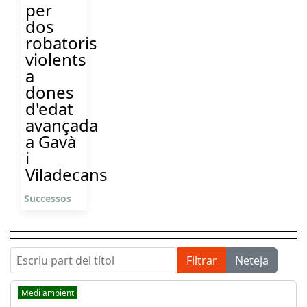
per
dos
robatoris
violents
a
dones
d'edat
avançada
a Gavà
i
Viladecans
Successos
Escriu part del títol
Filtrar
Neteja
Medi ambient