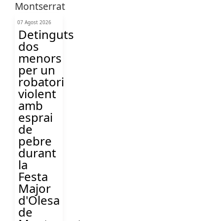
07 Agost 2026
Detinguts
dos
menors
per un
robatori
violent
amb
esprai
de
pebre
durant
la
Festa
Major
d'Olesa
de