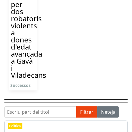
per
dos
robatoris
violents
a
dones
d'edat
avançada
a Gavà
i
Viladecans
Successos
Escriu part del títol
Filtrar
Neteja
Política