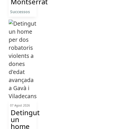
Montserrat
Successos
07 Agost 2026
Detingut
un
home