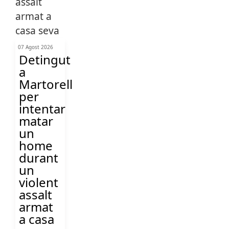
07 Agost 2026
Detingut
a
Martorell
per
intentar
matar
un
home
durant
un
violent
assalt
armat
a casa