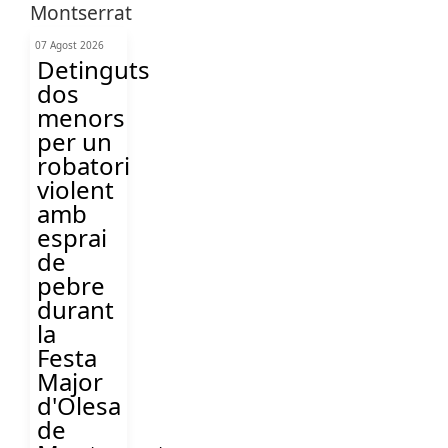
07 Agost 2026
Detinguts
dos
menors
per un
robatori
violent
amb
esprai
de
pebre
durant
la
Festa
Major
d'Olesa
de