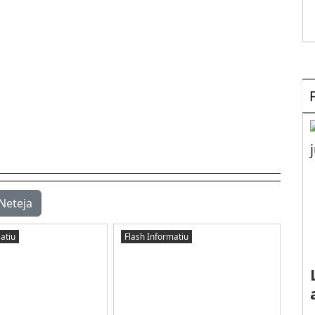
Neteja
atiu
Flash Informatiu