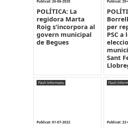
Publicat: 26-06-2020
Publicat: 20
POLÍTICA: La
POLÍTI
regidora Marta
Borrell
Roig s’incorpora al
per re
govern municipal
PSC a 
de Begues
elecci
munici
Sant F
Llobre
Flash Informatiu
Flash Inform
Publicat: 01-07-2022
Publicat: 22