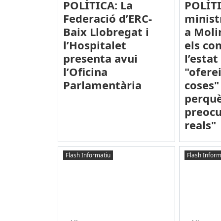
POLÍTICA: La
POLÍTI
Federació d’ERC-
minist
Baix Llobregat i
a Moli
l’Hospitalet
els co
presenta avui
l’esta
l’Oficina
"ofere
Parlamentària
coses"
perquè
preocu
reals"
Flash Informatiu
Flash Inform