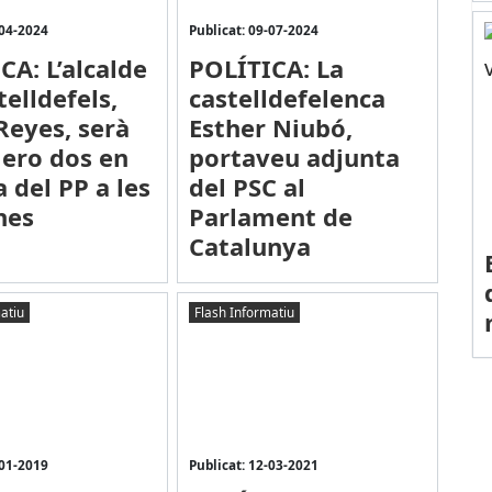
-04-2024
Publicat: 09-07-2024
CA: L’alcalde
POLÍTICA: La
telldefels,
castelldefelenca
eyes, serà
Esther Niubó,
ero dos en
portaveu adjunta
ta del PP a les
del PSC al
nes
Parlament de
Catalunya
atiu
Flash Informatiu
-01-2019
Publicat: 12-03-2021