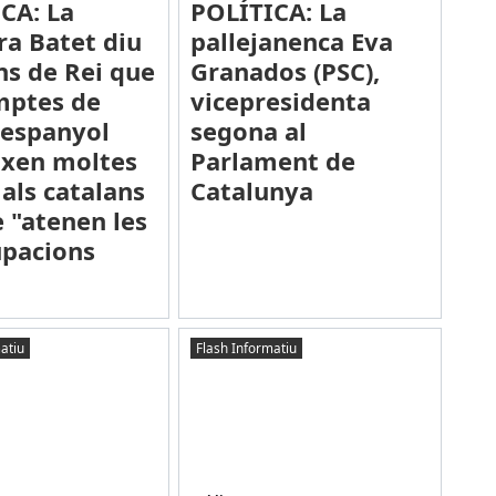
CA: La
POLÍTICA: La
ra Batet diu
pallejanenca Eva
ns de Rei que
Granados (PSC),
mptes de
vicepresidenta
t espanyol
segona al
ixen moltes
Parlament de
 als catalans
Catalunya
 "atenen les
pacions
atiu
Flash Informatiu