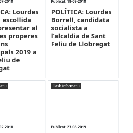
-07-2018
Publicat: 18-09-2018
CA: Lourdes
POLÍTICA: Lourdes
 escollida
Borrell, candidata
presentar al
socialista a
les properes
l’alcaldia de Sant
ons
Feliu de Llobregat
pals 2019 a
eliu de
gat
atiu
Flash Informatiu
-02-2018
Publicat: 23-08-2019