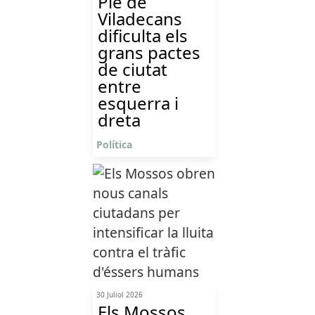
Ple de
Viladecans
dificulta els
grans pactes
de ciutat
entre
esquerra i
dreta
Política
30 Juliol 2026
Els Mossos