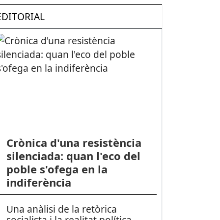
EDITORIAL
Crònica d'una resistència
silenciada: quan l'eco del
poble s'ofega en la
indiferència
Una anàlisi de la retòrica
socialista i la realitat política