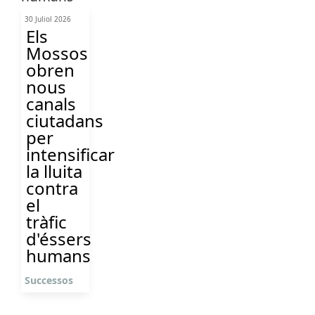
30 Juliol 2026
Els
Mossos
obren
nous
canals
ciutadans
per
intensificar
la lluita
contra
el
tràfic
d'éssers
humans
Successos