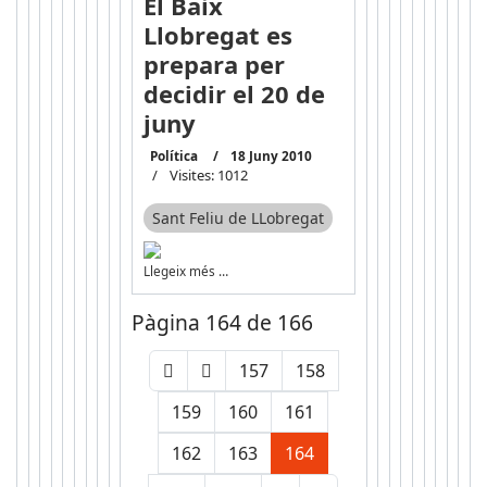
El Baix
Llobregat es
prepara per
decidir el 20 de
juny
Política
18 Juny 2010
Visites: 1012
Sant Feliu de LLobregat
Llegeix més …
Pàgina 164 de 166
157
158
159
160
161
162
163
164