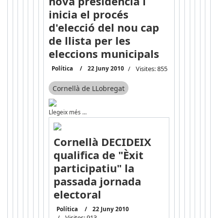
nova presidència i
inicia el procés
d'elecció del nou cap
de llista per les
eleccions municipals
Política
22 Juny 2010
Visites: 855
Cornellà de LLobregat
Llegeix més …
Cornellà DECIDEIX
qualifica de "Èxit
participatiu" la
passada jornada
electoral
Política
22 Juny 2010
Visites: 913