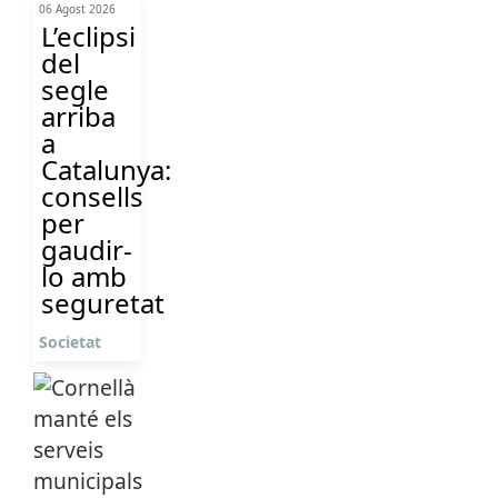
06 Agost 2026
L’eclipsi
del
segle
arriba
a
Catalunya:
consells
per
gaudir-
lo amb
seguretat
Societat