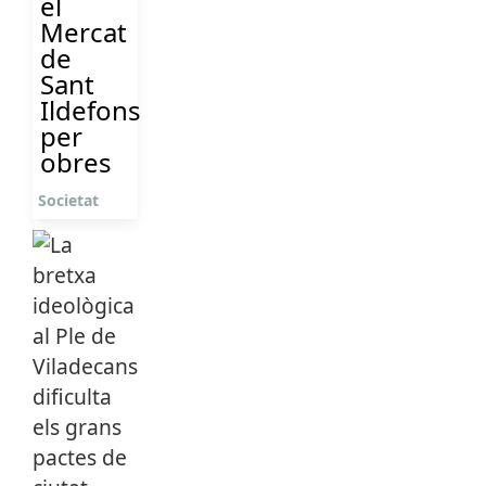
el
Mercat
de
Sant
Ildefons
per
obres
Societat