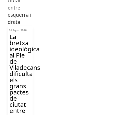
01 Agost 2026
La
bretxa
ideològica
al Ple
de
Viladecans
dificulta
els
grans
pactes
de
ciutat
entre