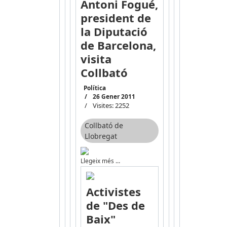
Antoni Fogué,
president de
la Diputació
de Barcelona,
visita
Collbató
Política
26 Gener 2011
Visites: 2252
Collbató de
Llobregat
Llegeix més …
Activistes
de "Des de
Baix"