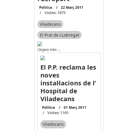
Política
22 Març 2011
Visites: 1875
Viladecans
El Prat de LLobregat
Llegeix més …
El P.P. reclama les
noves
instal·lacions de l’
Hospital de
Viladecans
Política
01 Març 2011
Visites: 1165
Viladecans