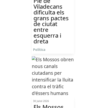
Ple de
Viladecans
dificulta els
grans pactes
de ciutat
entre
esquerra i
dreta
Política
30 Juliol 2026
Els Mossos