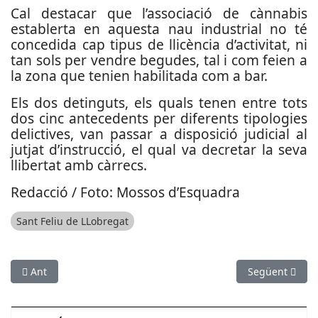
Cal destacar que l’associació de cànnabis
establerta en aquesta nau industrial no té
concedida cap tipus de llicència d’activitat, ni
tan sols per vendre begudes, tal i com feien a
la zona que tenien habilitada com a bar.
Els dos detinguts, els quals tenen entre tots
dos cinc antecedents per diferents tipologies
delictives, van passar a disposició judicial al
jutjat d’instrucció, el qual va decretar la seva
llibertat amb càrrecs.
Redacció / Foto: Mossos d’Esquadra
Sant Feliu de LLobregat
Article anterior: Ingressen a presó dos homes per robatori a M
Article següen
Ant
Següent