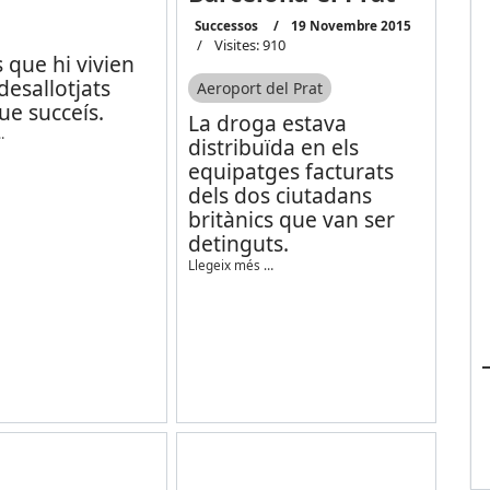
Successos
19 Novembre 2015
Visites: 910
s que hi vivien
desallotjats
Aeroport del Prat
ue succeís.
La droga estava
…
distribuïda en els
equipatges facturats
dels dos ciutadans
britànics que van ser
detinguts.
Llegeix més …