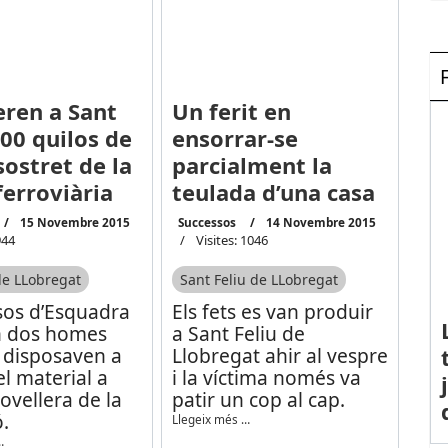
ren a Sant
Un ferit en
000 quilos de
ensorrar-se
sostret de la
parcialment la
ferroviària
teulada d’una casa
15 Novembre 2015
Successos
14 Novembre 2015
944
Visites: 1046
de LLobregat
Sant Feliu de LLobregat
sos d’Esquadra
Els fets es van produir
n dos homes
a Sant Feliu de
 disposaven a
Llobregat ahir al vespre
l material a
i la víctima només va
ovellera de la
patir un cop al cap.
.
Llegeix més …
…