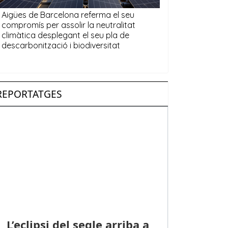
REPORTATGES
L’eclipsi del segle arriba a