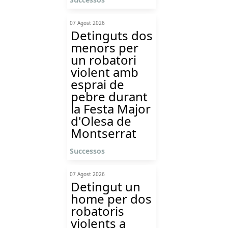
07 Agost 2026
Detinguts dos
menors per
un robatori
violent amb
esprai de
pebre durant
la Festa Major
d'Olesa de
Montserrat
Successos
07 Agost 2026
Detingut un
home per dos
robatoris
violents a