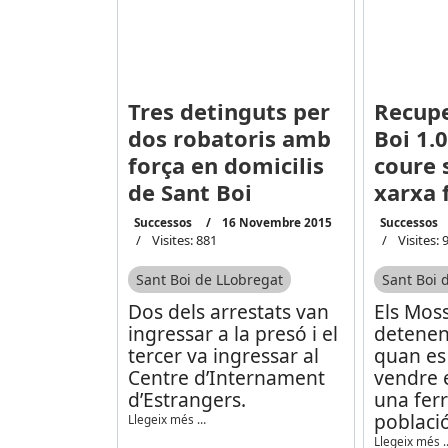
Tres detinguts per
Recupe
dos robatoris amb
Boi 1.
força en domicilis
coure 
de Sant Boi
xarxa 
Successos
16 Novembre 2015
Successos
Visites: 881
Visites: 
Sant Boi de LLobregat
Sant Boi 
Dos dels arrestats van
Els Mos
ingressar a la presó i el
detene
tercer va ingressar al
quan es
Centre d’Internament
vendre e
d’Estrangers.
una ferr
població
Llegeix més …
Llegeix més 