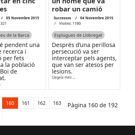
tar en cinc
un home que va
es
robar un camió
05 Novembre 2015
Successos
04 Novembre 2015
1321
Visites: 1180
eu de la Barca
Esplugues de Llobregat
é pendent una
Després d’una perillosa
 recerca i
persecució va ser
 per fets
interceptar pels agents,
 a la població
que van ser atesos per
 Boi de
lesions.
t.
Llegeix més …
…
160
161
162
163
Pàgina 160 de 192