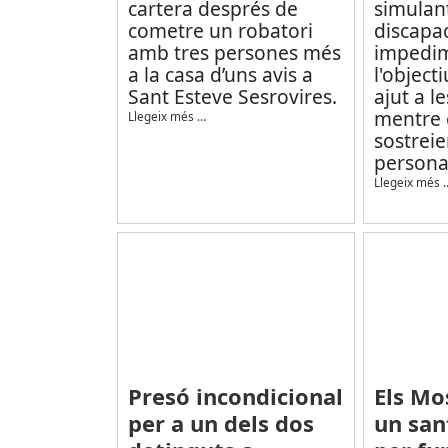
cartera després de
simulan
cometre un robatori
discapac
amb tres persones més
impedi
a la casa d’uns avis a
l'objec
Sant Esteve Sesrovires.
ajut a l
mentre e
Llegeix més …
sostreie
persona
Llegeix més 
Presó incondicional
Els Mo
per a un dels dos
un san