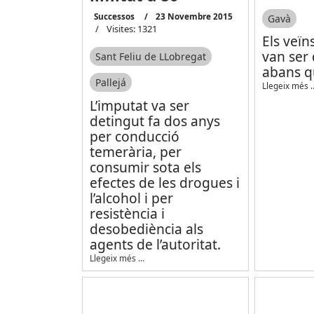
Successos
23 Novembre 2015
Gavà
Visites: 1321
Els veïn
van ser 
Sant Feliu de LLobregat
abans q
Pallejá
Llegeix més 
L’imputat va ser
detingut fa dos anys
per conducció
temerària, per
consumir sota els
efectes de les drogues i
l’alcohol i per
resistència i
desobediència als
agents de l’autoritat.
Llegeix més …