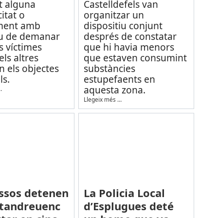
t alguna
Castelldefels van
itat o
organitzar un
ment amb
dispositiu conjunt
tiu de demanar
després de constatar
es víctimes
que hi havia menors
ls altres
que estaven consumint
n els objectes
substàncies
ls.
estupefaents en
aquesta zona.
…
Llegeix més …
ssos detenen
La Policia Local
tandreuenc
d’Esplugues deté