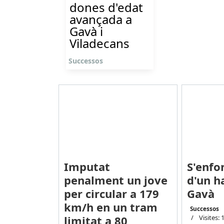
dones d'edat
avançada a
Gavà i
Viladecans
Successos
Imputat
S'enfo
penalment un jove
d'un h
per circular a 179
Gavà
km/h en un tram
Successos
limitat a 80
Visites: 