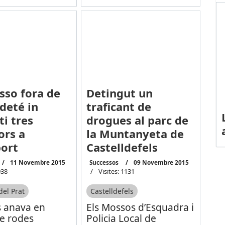
so fora de
Detingut un
 deté in
traficant de
ti tres
drogues al parc de
ors a
la Muntanyeta de
port
Castelldefels
11 Novembre 2015
Successos
09 Novembre 2015
938
Visites: 1131
del Prat
Castelldefels
s anava en
Els Mossos d’Esquadra i
de rodes
Policia Local de