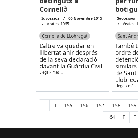
detinguts a
per fur
Cornellà
botigu
Successos
06 Novembre 2015
Successos
Visites: 1065
Visites: 
Cornellà de LLobregat
Sant Andr
L’altre va quedar en
També t
llibertat ahir després
ordre de
de la seva declaració
detenció
davant la Guàrdia Civil.
similars
de Sant
Llegeix més …
Llobrega
Llegeix més 
155
156
157
158
159
164