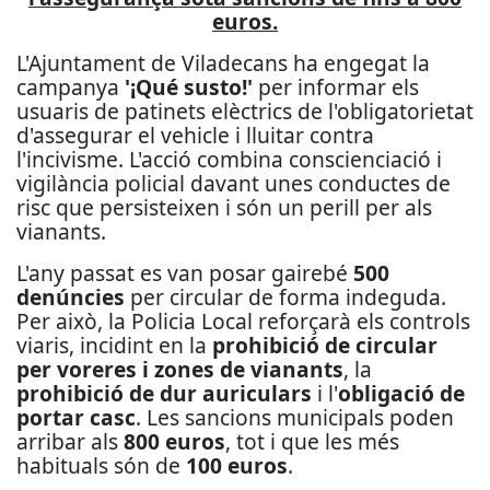
euros.
L'Ajuntament de Viladecans ha engegat la
campanya
'¡Qué susto!'
per informar els
usuaris de patinets elèctrics de l'obligatorietat
d'assegurar el vehicle i lluitar contra
l'incivisme. L'acció combina conscienciació i
vigilància policial davant unes conductes de
risc que persisteixen i són un perill per als
vianants.
L'any passat es van posar gairebé
500
denúncies
per circular de forma indeguda.
Per això, la Policia Local reforçarà els controls
viaris, incidint en la
prohibició de circular
per voreres i zones de vianants
, la
prohibició de dur auriculars
i l'
obligació de
portar casc
. Les sancions municipals poden
arribar als
800 euros
, tot i que les més
habituals són de
100 euros
.