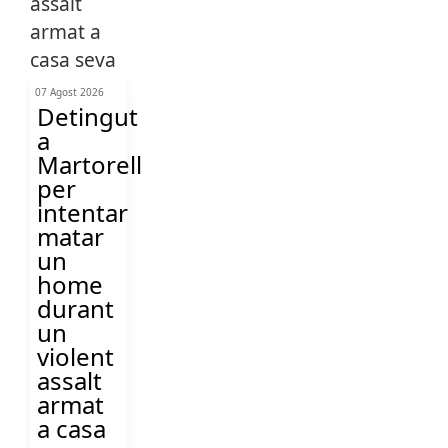
07 Agost 2026
Detingut
a
Martorell
per
intentar
matar
un
home
durant
un
violent
assalt
armat
a casa