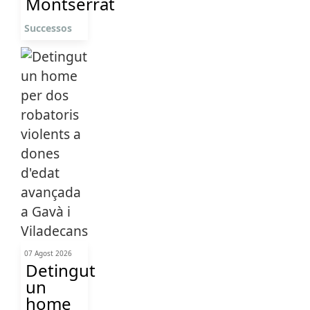
Montserrat
Successos
07 Agost 2026
Detingut
un
home