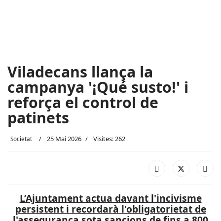
Viladecans llança la
campanya '¡Qué susto!' i
reforça el control de
patinets
25 Mai 2026
Visites: 262
Societat
L’Ajuntament actua davant l'incivisme
persistent i recordarà l'obligatorietat de
l'assegurança sota sancions de fins a 800