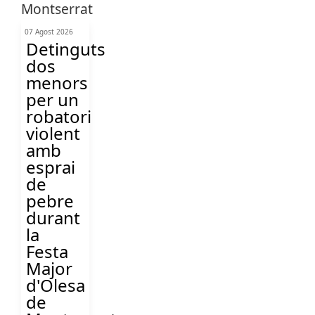
07 Agost 2026
Detinguts
dos
menors
per un
robatori
violent
amb
esprai
de
pebre
durant
la
Festa
Major
d'Olesa
de