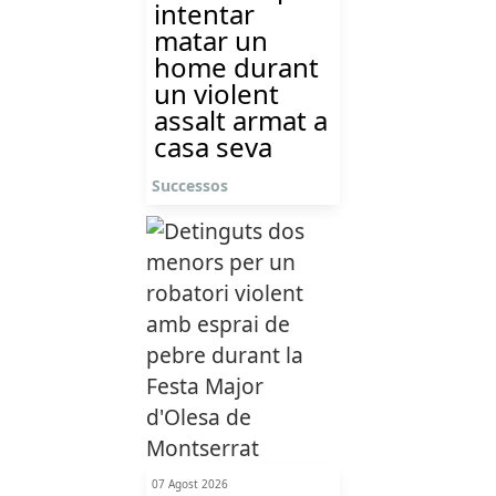
intentar
matar un
home durant
un violent
assalt armat a
casa seva
Successos
07 Agost 2026