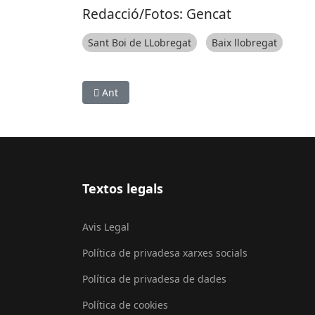
Redacció/Fotos: Gencat
Sant Boi de LLobregat
Baix llobregat
Article anterior: L’Ajuntament de Castelldefel
Ant
Textos legals
Avis Legal
Política de privadesa xarxes socials
Política de privadesa de dades
Política de cookies