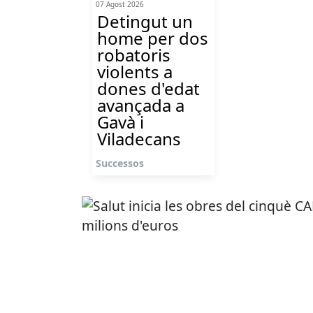
07 Agost 2026
Detingut un
home per dos
robatoris
violents a
dones d'edat
avançada a
Gavà i
Viladecans
Successos