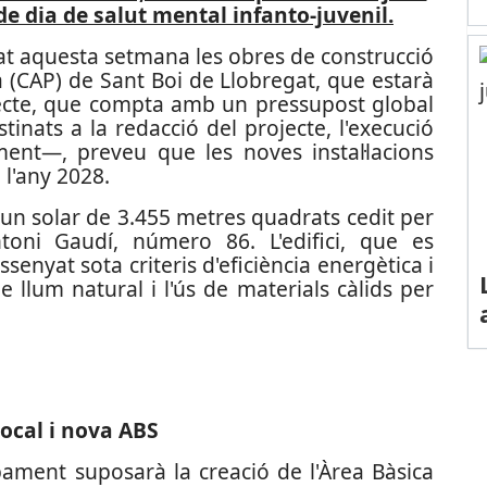
de dia de salut mental infanto-juvenil.
t aquesta setmana les obres de construcció
a (CAP) de Sant Boi de Llobregat, que estarà
ojecte, que compta amb un pressupost global
inats a la redacció del projecte, l'execució
ament—, preveu que les noves instal·lacions
l'any 2028.
n un solar de 3.455 metres quadrats cedit per
ntoni Gaudí, número 86. L'edifici, que es
ssenyat sota criteris d'eficiència energètica i
de llum natural i l'ús de materials càlids per
ocal i nova ABS
ment suposarà la creació de l'Àrea Bàsica