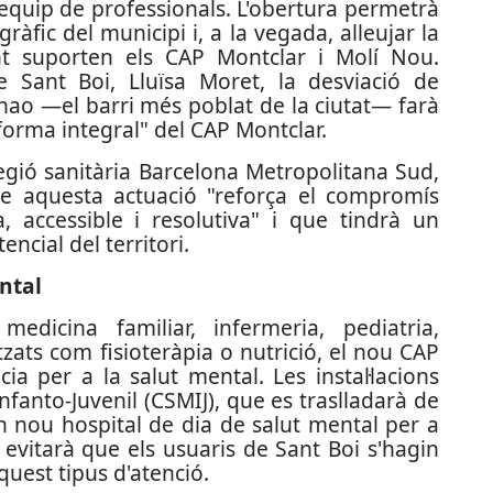
 equip de professionals. L'obertura permetrà
fic del municipi i, a la vegada, alleujar la
nt suporten els CAP Montclar i Molí Nou.
e Sant Boi, Lluïsa Moret, la desviació de
nao —el barri més poblat de la ciutat— farà
forma integral" del CAP Montclar.
regió sanitària Barcelona Metropolitana Sud,
ue aquesta actuació "reforça el compromís
 accessible i resolutiva" i que tindrà un
encial del territori.
ntal
dicina familiar, infermeria, pediatria,
itzats com fisioteràpia o nutrició, el nou CAP
ia per a la salut mental. Les instal·lacions
nfanto-Juvenil (CSMIJ), que es traslladarà de
un nou hospital de dia de salut mental per a
i evitarà que els usuaris de Sant Boi s'hagin
quest tipus d'atenció.