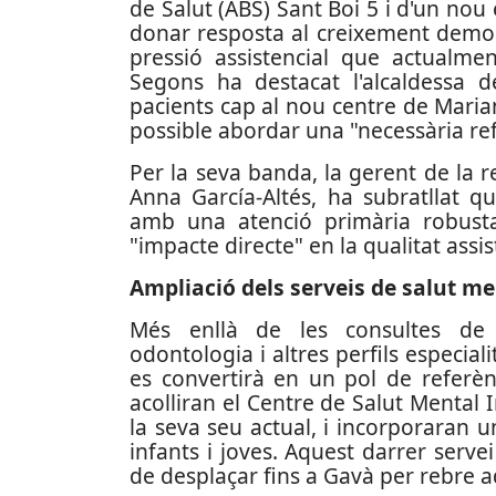
de Salut (ABS) Sant Boi 5 i d'un nou
donar resposta al creixement demogrà
pressió assistencial que actualme
Segons ha destacat l'alcaldessa d
pacients cap al nou centre de Maria
possible abordar una "necessària re
Per la seva banda, la gerent de la 
Anna García-Altés, ha subratllat q
amb una atenció primària robusta,
"impacte directe" en la qualitat assist
Ampliació dels serveis de salut me
Més enllà de les consultes de me
odontologia i altres perfils especial
es convertirà en un pol de referènc
acolliran el Centre de Salut Mental I
la seva seu actual, i incorporaran 
infants i joves. Aquest darrer serve
de desplaçar fins a Gavà per rebre a