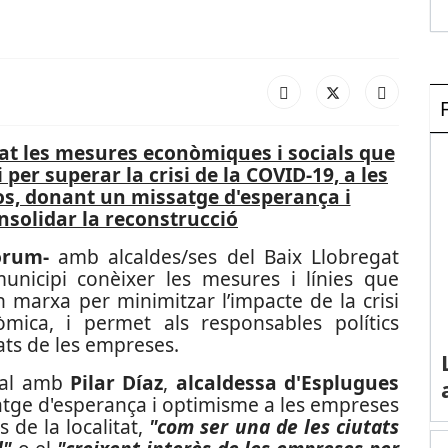
lat les mesures econòmiques i socials que
 per superar la crisi de la COVID-19, a les
os, donant un missatge d'esperança i
solidar la reconstrucció
òrum-
amb alcaldes/ses del Baix Llobregat
nicipi conèixer les mesures i línies que
n marxa per minimitzar l’impacte de la crisi
òmica, i permet als responsables polítics
ats de les empreses.
tual amb
Pilar Díaz
,
alcaldessa d'Esplugues
atge d'esperança i optimisme a les empreses
s de la localitat,
"com ser una de les ciutats