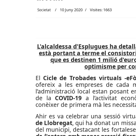
10 Juny 2020
Visites: 1663
Societat
L'alcaldessa d'Esplugues ha detal
està portant a terme el consistori
que es destinen 1 milió d'eur
optimisme per con
El
Cicle de Trobades virtuals -eF
ofereix a les
empreses de cada mu
l’administració local estan posant e
de la
COVID-19
a l’activitat econ
conèixer de primera mà les necessit
Ahir es va celebrar una sessió vir
de Llobregat
, qui ha donat un miss
del municipi, destacant les fortalese