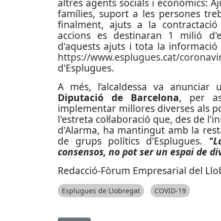
altres agents socials i econòmics: A
famílies, suport a les persones tre
finalment, ajuts a la contractaci
accions es destinaran 1 milió d'
d'aquests ajuts i tota la informació
https://www.esplugues.cat/coronavi
d'Esplugues.
A més, l’alcaldessa va anunciar
Diputació de Barcelona
, per as
implementar millores diverses als po
l'estreta col·laboració que, des de l'ini
d'Alarma, ha mantingut amb la rest
de grups polítics d'Esplugues.
"L
consensos, no pot ser un espai de div
Redacció-Fòrum Empresarial del Llob
Esplugues de Llobregat
COVID-19