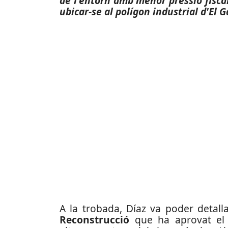
de l'entorn amb menor pressió fisca
ubicar-se al polígon industrial d'El Ga
A la trobada, Díaz va poder detall
Reconstrucció
que ha aprovat el 