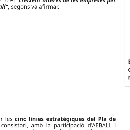
l"
o el
"creixent interès de les empreses per
ll",
segons va afirmar.
ar les
cinc línies estratègiques del Pla de
consistori, amb la participació d'AEBALL i