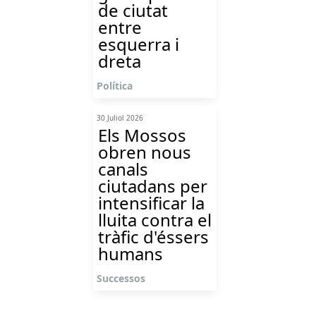
de ciutat
entre
esquerra i
dreta
Política
30 Juliol 2026
Els Mossos
obren nous
canals
ciutadans per
intensificar la
lluita contra el
tràfic d'éssers
humans
Successos