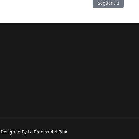
ralitza’ per reclamar millores laborals
Article següent: So
Següent
. Designed By La Premsa del Baix