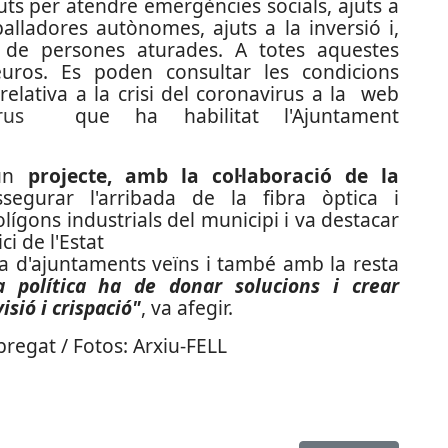
juts per atendre emergències socials, ajuts a
balladores autònomes, ajuts a la inversió i,
ó de persones aturades. A totes aquestes
euros. Es poden consultar les condicions
 relativa a la crisi del coronavirus a la web
rus
que ha habilitat l'Ajuntament
 un
projecte, amb la col·laboració de la
segurar l'arribada de la fibra òptica i
lígons industrials del municipi i va destacar
ci de l'Estat
a d'ajuntaments veïns i també amb la resta
a política ha de donar solucions i crear
isió i crispació"
, va afegir.
regat / Fotos: Arxiu-FELL