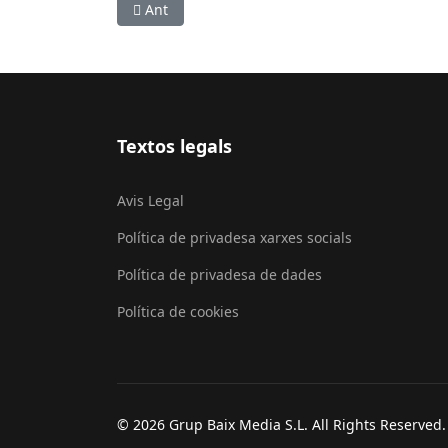
Article anterior: L’Hospital de Viladecans es ‘pa
Ant
Textos legals
Avis Legal
Política de privadesa xarxes socials
Política de privadesa de dades
Política de cookies
© 2026 Grup Baix Media S.L. All Rights Reserved