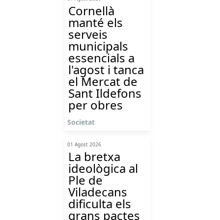
Cornellà
manté els
serveis
municipals
essencials a
l'agost i tanca
el Mercat de
Sant Ildefons
per obres
Societat
01 Agost 2026
La bretxa
ideològica al
Ple de
Viladecans
dificulta els
grans pactes