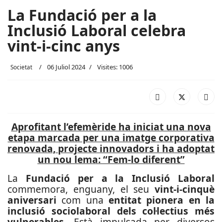
La Fundació per a la
Inclusió Laboral celebra
vint-i-cinc anys
06 Juliol 2024
Visites: 1006
Societat
Aprofitant l’efemèride ha iniciat una nova
etapa marcada per una imatge corporativa
renovada, projecte innovadors i ha adoptat
un nou lema: “Fem-lo diferent”
La
Fundació per a la Inclusió Laboral
commemora, enguany, el seu
vint-i-cinquè
aniversari
com una
entitat pionera en la
inclusió sociolaboral dels col·lectius més
vulnerables.
Està impulsada per diversos