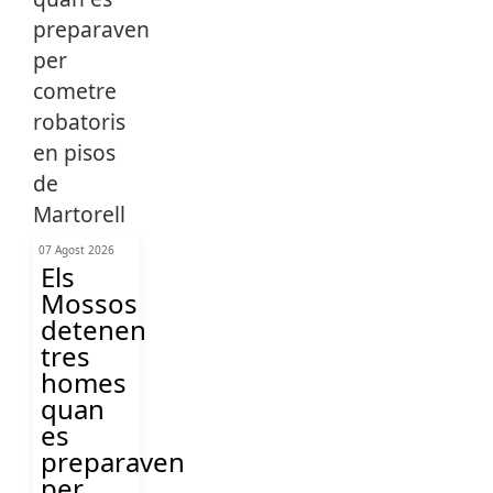
07 Agost 2026
Els
Mossos
detenen
tres
homes
quan
es
preparaven
per