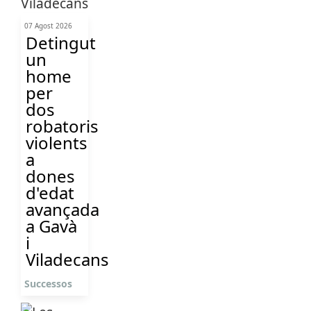
07 Agost 2026
Detingut
un
home
per
dos
robatoris
violents
a
dones
d'edat
avançada
a Gavà
i
Viladecans
Successos