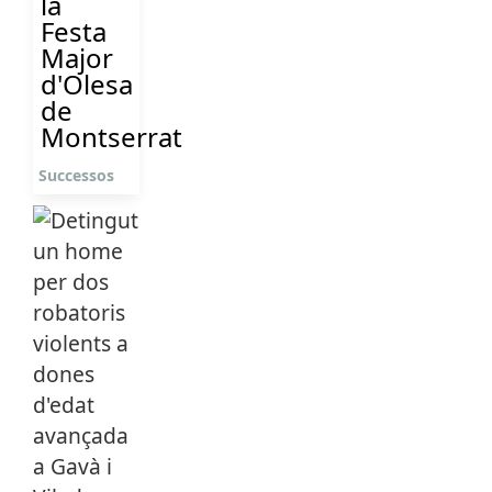
la
Festa
Major
d'Olesa
de
Montserrat
Successos