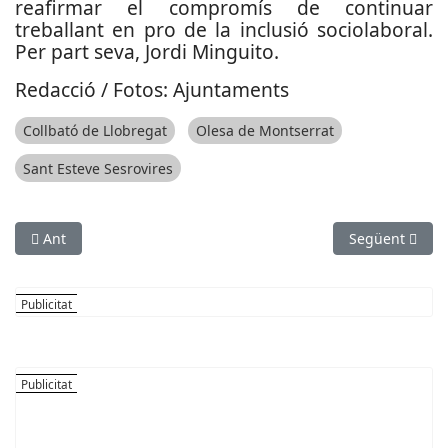
reafirmar el compromís de continuar
treballant en pro de la inclusió sociolaboral.
Per part seva, Jordi Minguito.
Redacció / Fotos: Ajuntaments
Collbató de Llobregat
Olesa de Montserrat
Sant Esteve Sesrovires
Article anterior: Sancions a comerços i restauració per defici
Article següent
Ant
Següent