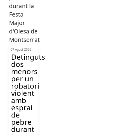
07 Agost 2026
Detinguts
dos
menors
per un
robatori
violent
amb
esprai
de
pebre
durant