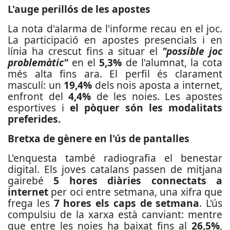
L'auge perillós de les apostes
La nota d'alarma de l'informe recau en el joc.
La participació en apostes presencials i en
línia ha crescut fins a situar el
"possible joc
problemàtic"
en el
5,3%
de l'alumnat, la cota
més alta fins ara. El perfil és clarament
masculí: un
19,4%
dels nois aposta a internet,
enfront del
4,4%
de les noies. Les apostes
esportives i
el pòquer són les modalitats
preferides.
Bretxa de gènere en l'ús de pantalles
L'enquesta també radiografia el benestar
digital. Els joves catalans passen de mitjana
gairebé
5 hores diàries connectats a
internet
per oci entre setmana, una xifra que
frega les
7 hores els caps de setmana
. L'ús
compulsiu de la xarxa està canviant: mentre
que entre les noies ha baixat fins al
26,5%
,