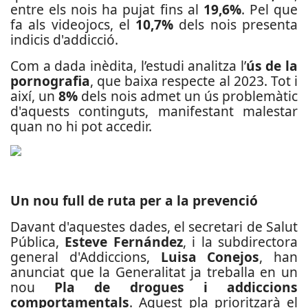
entre els nois ha pujat fins al
19,6%
. Pel que
fa als videojocs, el
10,7%
dels nois presenta
indicis d'addicció.
Com a dada inèdita, l’estudi analitza l’
ús de la
pornografia
, que baixa respecte al 2023. Tot i
així, un
8%
dels nois admet un ús problemàtic
d'aquests continguts, manifestant malestar
quan no hi pot accedir.
Un nou full de ruta per a la prevenció
Davant d'aquestes dades, el secretari de Salut
Pública,
Esteve Fernández
, i la subdirectora
general d'Addiccions,
Luisa Conejos
, han
anunciat que la Generalitat ja treballa en un
nou
Pla de drogues i addiccions
comportamentals
. Aquest pla prioritzarà el