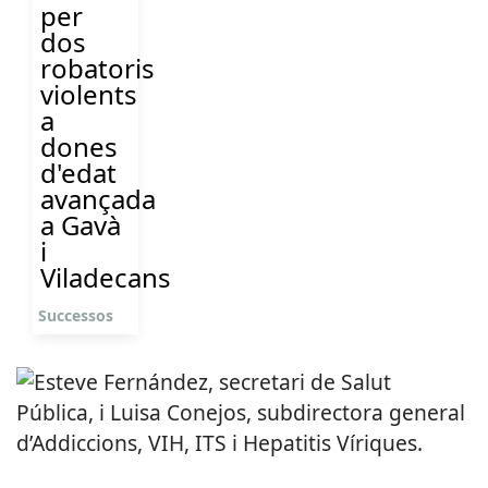
per
dos
robatoris
violents
a
dones
d'edat
avançada
a Gavà
i
Viladecans
Successos