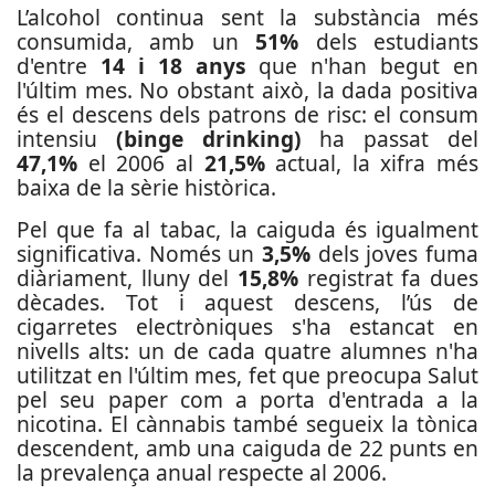
L’alcohol continua sent la substància més
consumida, amb un
51%
dels estudiants
d'entre
14 i 18 anys
que n'han begut en
l'últim mes. No obstant això, la dada positiva
és el descens dels patrons de risc: el consum
intensiu
(binge drinking)
ha passat del
47,1%
el 2006 al
21,5%
actual, la xifra més
baixa de la sèrie històrica.
Pel que fa al tabac, la caiguda és igualment
significativa. Només un
3,5%
dels joves fuma
diàriament, lluny del
15,8%
registrat fa dues
dècades. Tot i aquest descens, l’ús de
cigarretes electròniques s'ha estancat en
nivells alts: un de cada quatre alumnes n'ha
utilitzat en l'últim mes, fet que preocupa Salut
pel seu paper com a porta d'entrada a la
nicotina. El cànnabis també segueix la tònica
descendent, amb una caiguda de 22 punts en
la prevalença anual respecte al 2006.