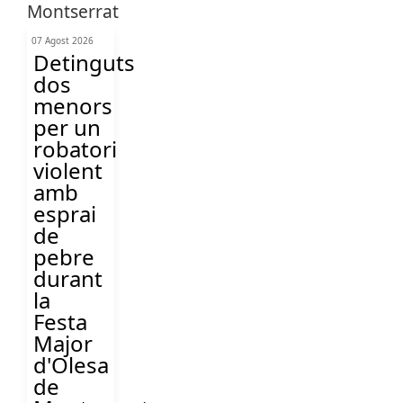
07 Agost 2026
Detinguts
dos
menors
per un
robatori
violent
amb
esprai
de
pebre
durant
la
Festa
Major
d'Olesa
de