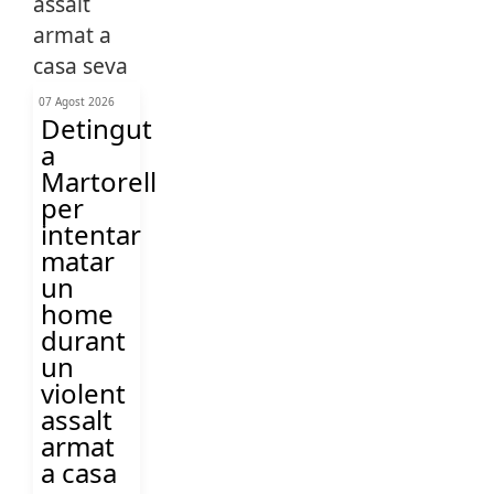
07 Agost 2026
Detingut
a
Martorell
per
intentar
matar
un
home
durant
un
violent
assalt
armat
a casa