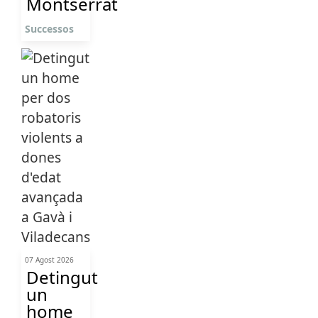
Montserrat
Successos
07 Agost 2026
Detingut
un
home