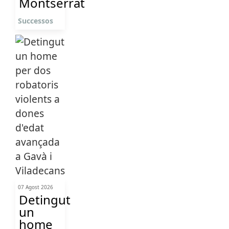
Montserrat
Successos
07 Agost 2026
Detingut
un
home