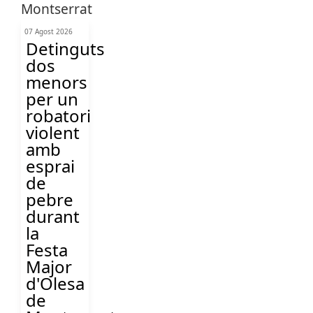
07 Agost 2026
Detinguts
dos
menors
per un
robatori
violent
amb
esprai
de
pebre
durant
la
Festa
Major
d'Olesa
de