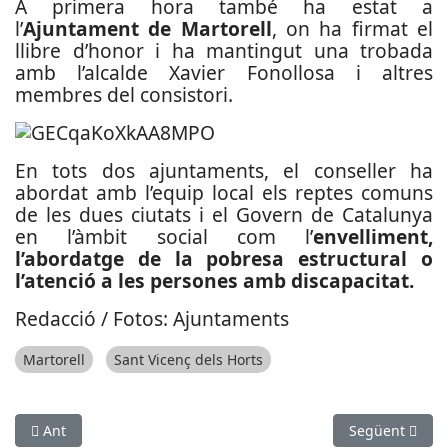
A primera hora també ha estat a
l’
Ajuntament de Martorell
, on ha firmat el
llibre d’honor i ha mantingut una trobada
amb l’alcalde Xavier Fonollosa i altres
membres del consistori.
En tots dos ajuntaments, el conseller ha
abordat amb l’equip local els reptes comuns
de les dues ciutats i el Govern de Catalunya
en l’àmbit social com l’
envelliment,
l’abordatge de la pobresa estructural o
l’atenció a les persones amb discapacitat.
Redacció / Fotos: Ajuntaments
Martorell
Sant Vicenç dels Horts
Article anterior: Moventis s'adjudica el transport urbà de muni
Article següen
Ant
Següent