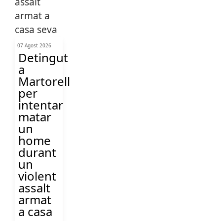
07 Agost 2026
Detingut
a
Martorell
per
intentar
matar
un
home
durant
un
violent
assalt
armat
a casa