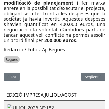
modificació de planejament
i fer marxa
enrere en la possibilitat d’executar el projecte,
obligant-se a fer front a les despeses que la
societat ja havia invertit. Aquestes despeses
s’havien quantificat en 400.000 euros, una
negociació i la voluntat d’ambdues parts de
tancar aquest vell conflicte ha permès assolir
un acord final per
200.000 euros
.
Redacció / Fotos: Aj. Begues
Begues
Article anterior: Frenen la proposta de creació d'una comissi
Article següent
Ant
Següent
EDICIÓ IMPRESA JULIOL/AGOST