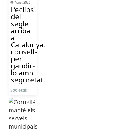
06 Agost 2026
L’eclipsi
del
segle
arriba
a
Catalunya:
consells
per
gaudir-
lo amb
seguretat
Societat