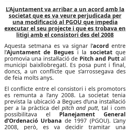
L’Ajuntament va arribar a un acord amb la
societat que es va veure perjudicada per
una modificació al PGOU que impedia
executar el seu projecte i que es trobava en
litigi amb el consistori des del 2008
Aquesta setmana es va signar l’
acord
entre
l’
Ajuntament de Begues
i la
societat
que
promovia una instal·lació de
Pitch and Putt
al
municipi baixllobregatí. Es posa punt i final,
doncs, a un conflicte que s’arrossegava des
de feia molts anys.
El conflicte entre el consistori i els promotors
es remunta a l’any 2008. La societat tenia
prevista la ubicació a Begues d’una instal·lació
per a la pràctica del
pitch and putt
, tal i com
possibilitava el
Planejament General
d’Ordenació Urbana
de 1997 (PGOU). L’any
2008, però, es va decidir tramitar una