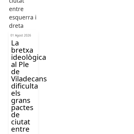
01 Agost 2026
La
bretxa
ideològica
al Ple
de
Viladecans
dificulta
els
grans
pactes
de
ciutat
entre