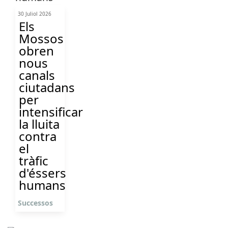
30 Juliol 2026
Els
Mossos
obren
nous
canals
ciutadans
per
intensificar
la lluita
contra
el
tràfic
d'éssers
humans
Successos