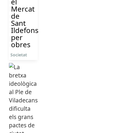
el
Mercat
de
Sant
Ildefons
per
obres
Societat