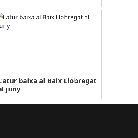
nferència sobre seguretat a càrrec de Creu Roja de Cornellà
L'atur baixa al Baix Llobregat
al juny