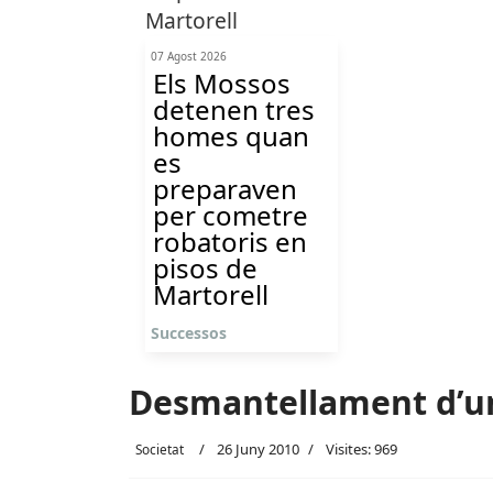
07 Agost 2026
Els Mossos
detenen tres
homes quan
es
preparaven
per cometre
robatoris en
pisos de
Martorell
Successos
Desmantellament d’un
26 Juny 2010
Visites: 969
Societat