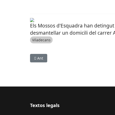
Els Mossos d'Esquadra han detingut 
desmantellar un domicili del carrer 
Viladecans
Article anterior: L’Oficina del voluntariat de 
Ant
Textos legals