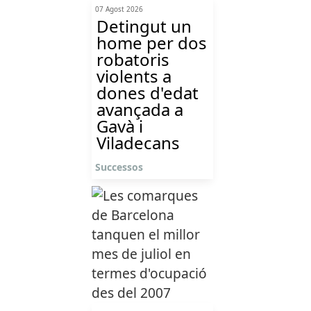
07 Agost 2026
Detingut un
home per dos
robatoris
violents a
dones d'edat
avançada a
Gavà i
Viladecans
Successos