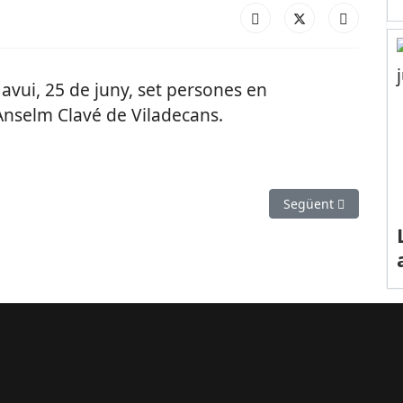
avui, 25 de juny, set persones en
Anselm Clavé de Viladecans.
gent gran obrirà un Banc del Temps a Sant Joan Despí
Article següent: Co
Següent