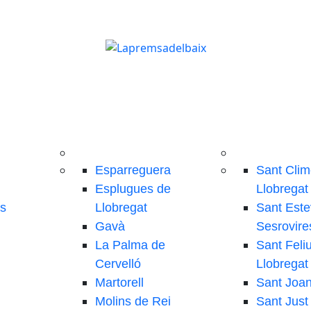
Esparreguera
Sant Clim
Esplugues de
Llobregat
ls
Llobregat
Sant Este
Gavà
Sesrovire
La Palma de
Sant Feli
Cervelló
Llobregat
Martorell
Sant Joa
Molins de Rei
Sant Just