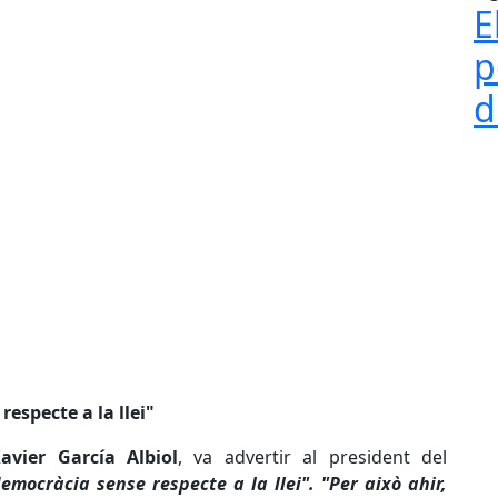
E
p
d
especte a la llei"
avier García Albiol
, va advertir al president del
emocràcia sense respecte a la llei". "Per això ahir,