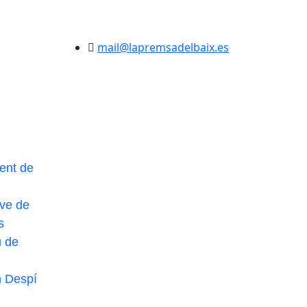
mail@lapremsadelbaix.es
ent de
ve de
s
u de
n Despí