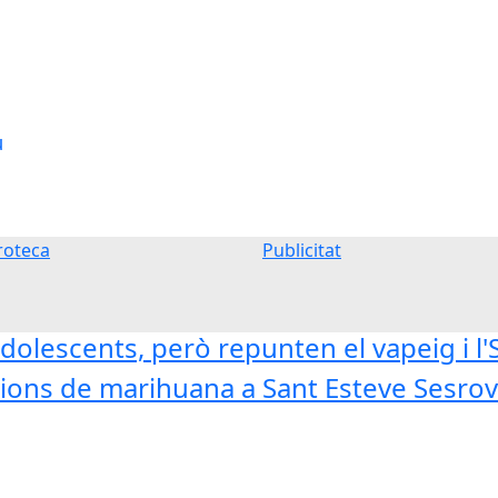
u
oteca
Publicitat
dolescents, però repunten el vapeig i l
ons de marihuana a Sant Esteve Sesrovi