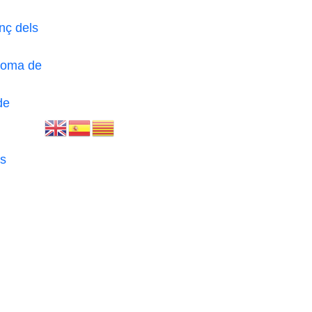
nç dels
loma de
de
s