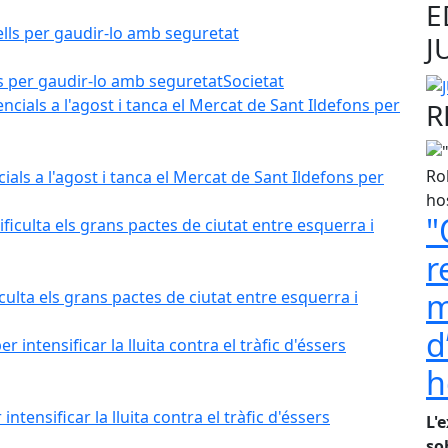
E
J
lls per gaudir-lo amb seguretat
Societat
R
als a l'agost i tanca el Mercat de Sant Ildefons per
"
r
m
iculta els grans pactes de ciutat entre esquerra i
d
h
tensificar la lluita contra el tràfic d'éssers
L'
so