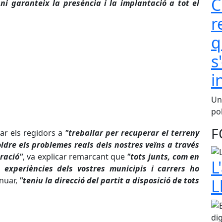
C
i garanteix la presència i la implantació a tot el
r
q
s
i
Una
pol
F
mar els regidors a
"treballar per recuperar el terreny
ldre els problemes reals dels nostres veïns a través
eració"
, va explicar remarcant que
"tots junts, com en
L
t experiències dels vostres municipis i carrers ho
nuar,
"teniu la direcció del partit a disposició de tots
L