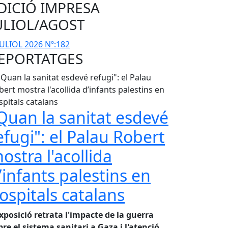
DICIÓ IMPRESA
ULIOL/AGOST
EPORTATGES
Quan la sanitat esdevé
efugi": el Palau Robert
ostra l'acollida
’infants palestins en
ospitals catalans
exposició retrata l'impacte de la guerra
bre el sistema sanitari a Gaza i l'atenció