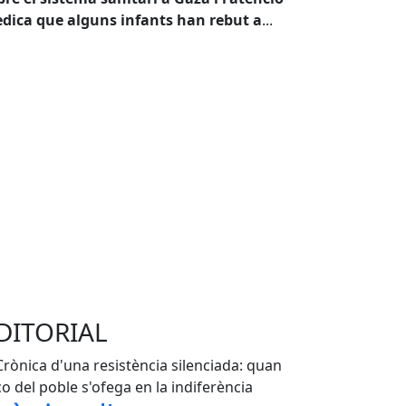
dica que alguns infants han rebut a
...
DITORIAL