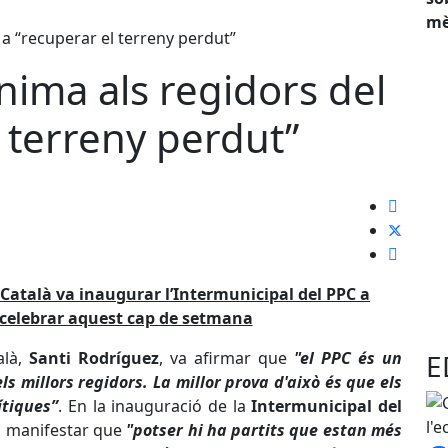
mè
nima als regidors del
l terreny perdut”
r Català va inaugurar l’Intermunicipal del PPC a
a celebrar aquest cap de setmana
E
alà,
Santi Rodríguez
, va afirmar que
"el PPC és un
s millors regidors. La millor prova d'això és que els
ítiques”
. En la inauguració de la
Intermunicipal del
a manifestar que
"potser hi ha partits que estan més