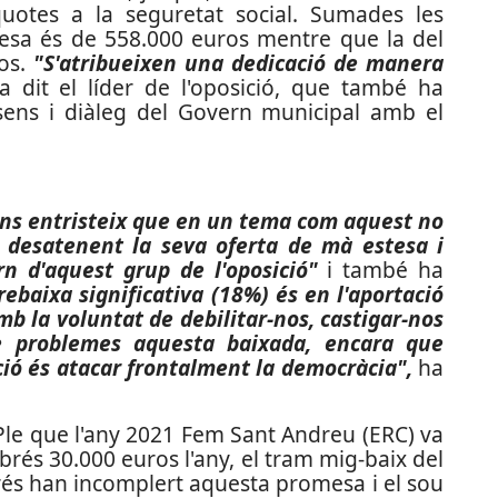
otes a la seguretat social. Sumades les
spesa és de 558.000 euros mentre que la del
ros.
"S'atribueixen una dedicació de manera
 dit el líder de l'oposició, que també ha
sens i diàleg del Govern municipal amb el
ns entristeix que en un tema com aquest no
 desatenent la seva oferta de mà estesa i
n d'aquest grup de l'oposició"
i també ha
rebaixa significativa (18%) és en l'aportació
mb la voluntat de debilitar-nos, castigar-nos
e problemes aquesta baixada, encara que
ció és atacar frontalment la democràcia",
ha
 Ple que l'any 2021 Fem Sant Andreu (ERC) va
obrés 30.000 euros l'any, el tram mig-baix del
sprés han incomplert aquesta promesa i el sou