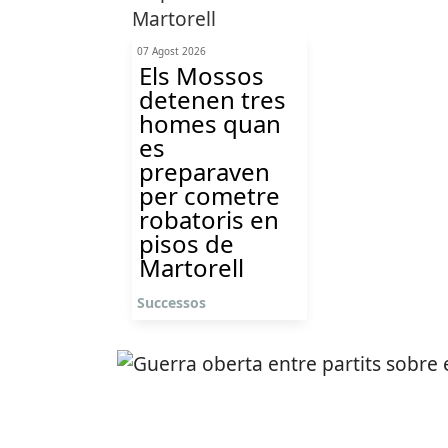
07 Agost 2026
Els Mossos
detenen tres
homes quan
es
preparaven
per cometre
robatoris en
pisos de
Martorell
Successos