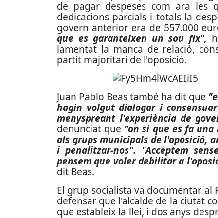
de pagar despeses com ara les qu
dedicacions parcials i totals la de
govern anterior era de 557.000 eu
que es garanteixen un sou fix",
ha
lamentat la manca de relació, con
partit majoritari de l'oposició.
Juan Pablo Beas també ha dit que
"e
hagin volgut dialogar i consensuar
menyspreant l'experiència de gover
denunciat que
"on si que es fa una 
als grups municipals de l'oposició, a
i penalitzar-nos".
"Acceptem sens
pensem que voler debilitar a l'oposi
dit Beas.
El grup socialista va documentar al
defensar que l'alcalde de la ciutat c
que estableix la llei, i dos anys de