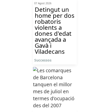
07 Agost 2026
Detingut un
home per dos
robatoris
violents a
dones d'edat
avançada a
Gavà i
Viladecans
Successos