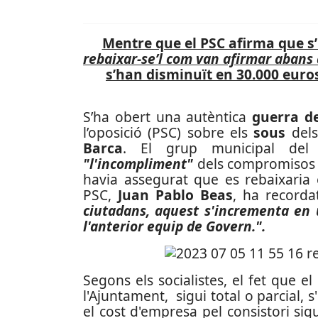
Mentre que el PSC afirma que s
rebaixar-se’l com van afirmar abans 
s’han disminuït en 30.000 euro
S’ha obert una autèntica
guerra d
l’oposició (PSC) sobre els
sous
del
Barca
.
El grup municipal del
"l'incompliment"
dels compromisos a
havia assegurat que es rebaixaria 
PSC,
Juan Pablo Beas
, ha record
ciutadans, aquest s'incrementa en 
l'anterior equip de Govern.".
Segons els socialistes, el fet que 
l'Ajuntament, sigui total o parcial, 
el cost d'empresa pel consistori sig