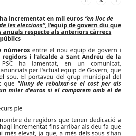
’ha incrementat en mil euros
“en lloc de
de les eleccions”
, l’equip de govern diu que
s anuals respecte als anteriors càrrecs
públics
e números
entre el nou equip de govern i
s
regidors i l’alcalde a Sant Andreu de la
 PSC ha lamentat, en un comunicat,
nunciats per l'actual equip de Govern, que
el sou. El portaveu del grup municipal del
at que
"lluny de rebaixar-se el cost per als
un miler d'euros si el comparem amb el de
el nombre de regidors que tenen dedicació a
s'hagi incrementat fins arribar als deu fa que
ui més elevat, ja que, a més dels sous s'han