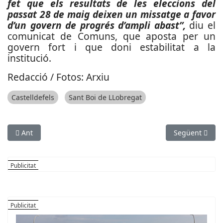
fet que els resultats de les eleccions del
passat 28 de maig deixen un missatge a favor
d’un govern de progrés d’ampli abast”,
diu el
comunicat de Comuns, que aposta per un
govern fort i que doni estabilitat a la
institució.
Redacció / Fotos: Arxiu
Castelldefels
Sant Boi de LLobregat
Article anterior: Alberto Núñez Feijóo arranca la campanya ele
Article següen
Ant
Següent