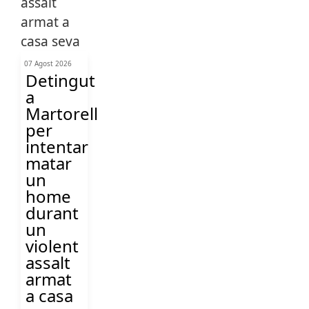
07 Agost 2026
Detingut
a
Martorell
per
intentar
matar
un
home
durant
un
violent
assalt
armat
a casa