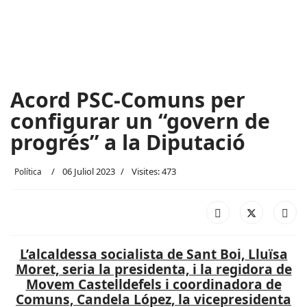
Acord PSC-Comuns per
configurar un “govern de
progrés” a la Diputació
06 Juliol 2023
Visites: 473
Política
L’alcaldessa socialista de Sant Boi, Lluïsa
Moret, seria la presidenta, i la regidora de
Movem Castelldefels i coordinadora de
Comuns, Candela López, la vicepresidenta