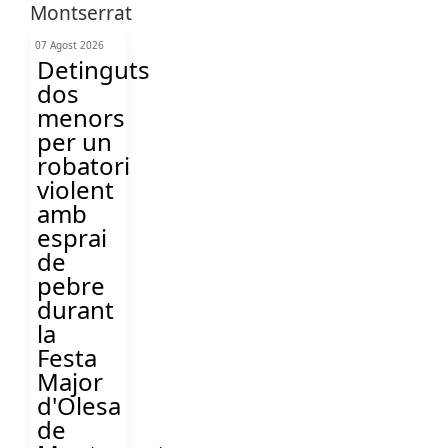
07 Agost 2026
Detinguts
dos
menors
per un
robatori
violent
amb
esprai
de
pebre
durant
la
Festa
Major
d'Olesa
de