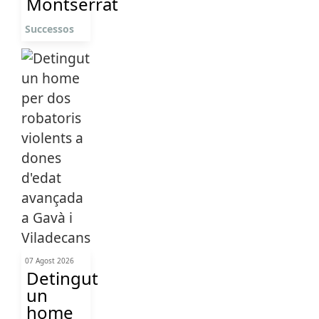
Montserrat
Successos
07 Agost 2026
Detingut
un
home