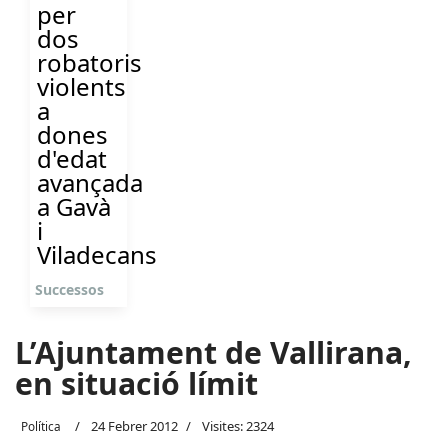
per
dos
robatoris
violents
a
dones
d'edat
avançada
a Gavà
i
Viladecans
Successos
L’Ajuntament de Vallirana,
en situació límit
24 Febrer 2012
Visites: 2324
Política