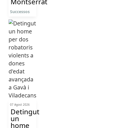
Montserrat
Successos
07 Agost 2026
Detingut
un
home