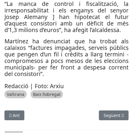
“La manca de control i fiscalització, la
irresponsabilitat i els enganys del senyor
Josep Alemany ] han hipotecat el futur
d’aquest consistori amb un dèficit de més
d’1,3 milions d’euros”, ha afegit l’alcaldessa.
Martínez ha denunciat que ha trobat als
calaixos “factures impagades, serveis públics
que pengen d’un fil i crèdits a llarg termini -
compromesos a pocs mesos de les eleccions
municipals- per fer front a despesa corrent
del consistori”.
Redacció | Foto: Arxiu
Vallirana
Baix llobregat
Article anterior: Sant Boi es solidaritza amb els treballadors d
Article següen
Ant
Següent