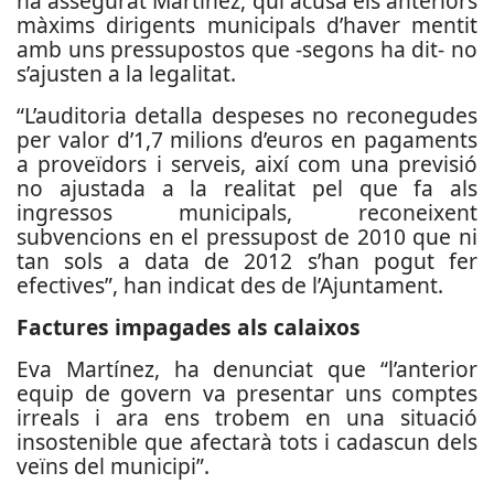
ha assegurat Martínez, qui acusa els anteriors
màxims dirigents municipals d’haver mentit
amb uns pressupostos que -segons ha dit- no
s’ajusten a la legalitat.
“L’auditoria detalla despeses no reconegudes
per valor d’1,7 milions d’euros en pagaments
a proveïdors i serveis, així com una previsió
no ajustada a la realitat pel que fa als
ingressos municipals, reconeixent
subvencions en el pressupost de 2010 que ni
tan sols a data de 2012 s’han pogut fer
efectives”, han indicat des de l’Ajuntament.
Factures impagades als calaixos
Eva Martínez, ha denunciat que “l’anterior
equip de govern va presentar uns comptes
irreals i ara ens trobem en una situació
insostenible que afectarà tots i cadascun dels
veïns del municipi”.