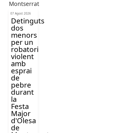
07 Agost 2026
Detinguts
dos
menors
per un
robatori
violent
amb
esprai
de
pebre
durant
la
Festa
Major
d'Olesa
de