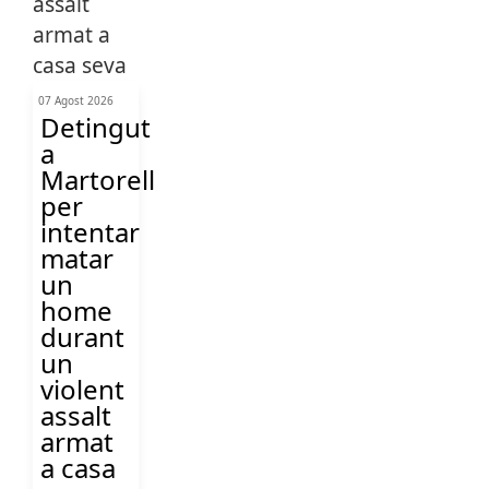
07 Agost 2026
Detingut
a
Martorell
per
intentar
matar
un
home
durant
un
violent
assalt
armat
a casa