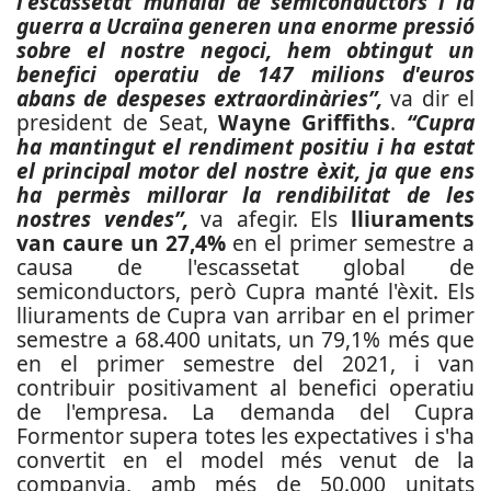
l'escassetat mundial de semiconductors i la
guerra a Ucraïna generen una enorme pressió
sobre el nostre negoci, hem obtingut un
benefici operatiu de 147 milions d'euros
abans de despeses extraordinàries”,
va dir el
president de Seat,
Wayne Griffiths
.
“Cupra
ha mantingut el rendiment positiu i ha estat
el principal motor del nostre èxit, ja que ens
ha permès millorar la rendibilitat de les
nostres vendes”,
va afegir. Els
lliuraments
van caure un 27,4%
en el primer semestre a
causa de l'escassetat global de
semiconductors, però Cupra manté l'èxit. Els
lliuraments de Cupra van arribar en el primer
semestre a 68.400 unitats, un 79,1% més que
en el primer semestre del 2021, i van
contribuir positivament al benefici operatiu
de l'empresa. La demanda del Cupra
Formentor supera totes les expectatives i s'ha
convertit en el model més venut de la
companyia, amb més de 50.000 unitats