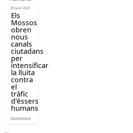
30 Juliol 2026
Els
Mossos
obren
nous
canals
ciutadans
per
intensificar
la lluita
contra
el
tràfic
d'éssers
humans
Successos