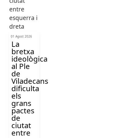
01 Agost 2026
La
bretxa
ideològica
al Ple
de
Viladecans
dificulta
els
grans
pactes
de
ciutat
entre