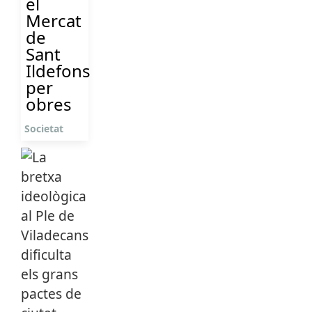
el
Mercat
de
Sant
Ildefons
per
obres
Societat