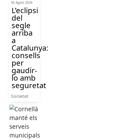
06 Agost 2026
L’eclipsi
del
segle
arriba
a
Catalunya:
consells
per
gaudir-
lo amb
seguretat
Societat