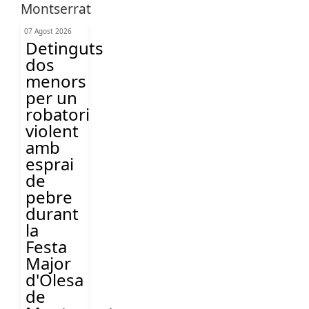
07 Agost 2026
Detinguts
dos
menors
per un
robatori
violent
amb
esprai
de
pebre
durant
la
Festa
Major
d'Olesa
de