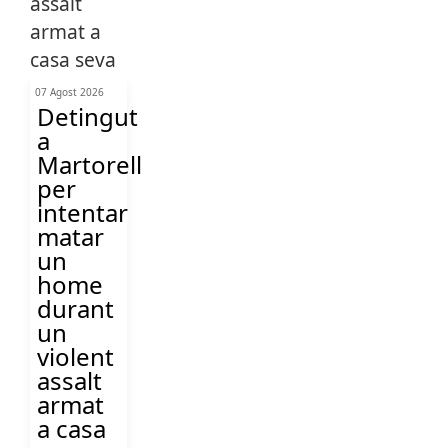
07 Agost 2026
Detingut
a
Martorell
per
intentar
matar
un
home
durant
un
violent
assalt
armat
a casa