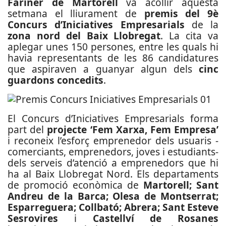
Fariner de Martorell
va acollir aquesta
setmana el lliurament de
premis del 9è
Concurs d’Iniciatives Empresarials
de la
zona nord del Baix Llobregat
. La cita va
aplegar unes 150 persones, entre les quals hi
havia representants de les 86 candidatures
que aspiraven a guanyar algun dels
cinc
guardons concedits
.
El Concurs d’Iniciatives Empresarials forma
part del
projecte ‘Fem Xarxa, Fem Empresa’
i reconeix l’esforç emprenedor dels usuaris -
comerciants, emprenedors, joves i estudiants-
dels serveis d’atenció a emprenedors que hi
ha al Baix Llobregat Nord. Els departaments
de promoció econòmica de
Martorell; Sant
Andreu de la Barca; Olesa de Montserrat;
Esparreguera; Collbató; Abrera; Sant Esteve
Sesrovires
i
Castellví de Rosanes