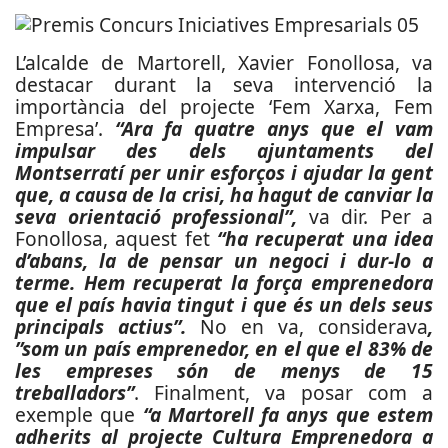
L’alcalde de Martorell, Xavier Fonollosa, va
destacar durant la seva intervenció la
importància del projecte ‘Fem Xarxa, Fem
Empresa’.
“Ara fa quatre anys que el vam
impulsar des dels ajuntaments del
Montserratí per unir esforços i ajudar la gent
que, a causa de la crisi, ha hagut de canviar la
seva orientació professional”,
va dir. Per a
Fonollosa, aquest fet
“ha recuperat una idea
d’abans, la de pensar un negoci i dur-lo a
terme. Hem recuperat la força emprenedora
que el país havia tingut i que és un dels seus
principals actius”.
No en va, considerava
,
”som un país emprenedor, en el que el 83% de
les empreses són de menys de 15
treballadors”
. Finalment, va posar com a
exemple que
“a Martorell fa anys que estem
adherits al projecte Cultura Emprenedora a