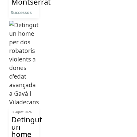
Montserrat
Successos
07 Agost 2026
Detingut
un
home