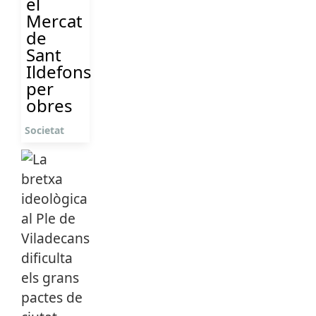
el
Mercat
de
Sant
Ildefons
per
obres
Societat