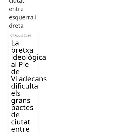
01 Agost 2026
La
bretxa
ideològica
al Ple
de
Viladecans
dificulta
els
grans
pactes
de
ciutat
entre