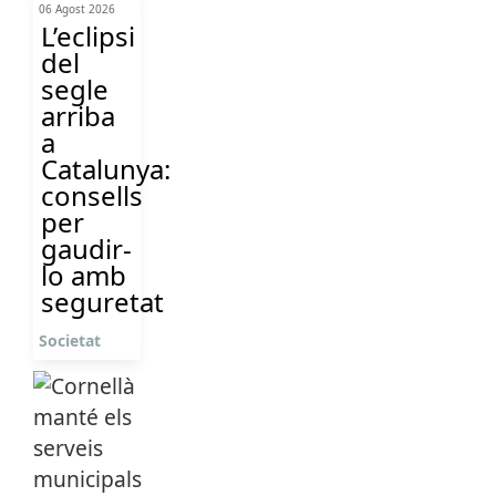
06 Agost 2026
L’eclipsi
del
segle
arriba
a
Catalunya:
consells
per
gaudir-
lo amb
seguretat
Societat