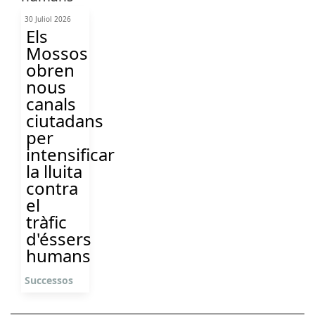
30 Juliol 2026
Els
Mossos
obren
nous
canals
ciutadans
per
intensificar
la lluita
contra
el
tràfic
d'éssers
humans
Successos