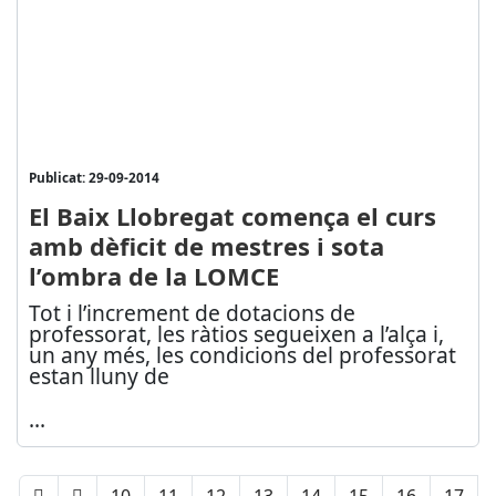
Publicat: 29-09-2014
El Baix Llobregat comença el curs
amb dèficit de mestres i sota
l’ombra de la LOMCE
Tot i l’increment de dotacions de
professorat, les ràtios segueixen a l’alça i,
un any més, les condicions del professorat
estan lluny de
...
10
11
12
13
14
15
16
17