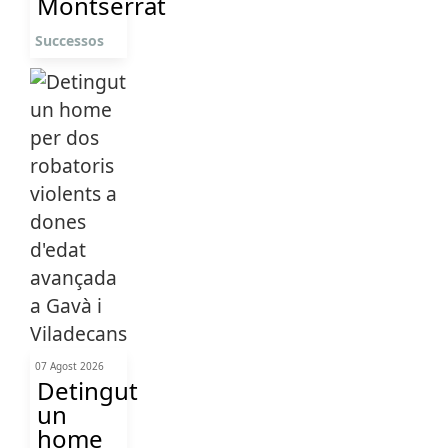
Montserrat
Successos
07 Agost 2026
Detingut
un
home