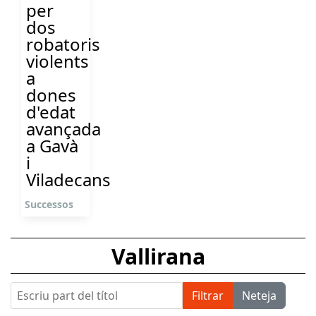
per
dos
robatoris
violents
a
dones
d'edat
avançada
a Gavà
i
Viladecans
Successos
Vallirana
Escriu part del títol
Filtrar
Neteja