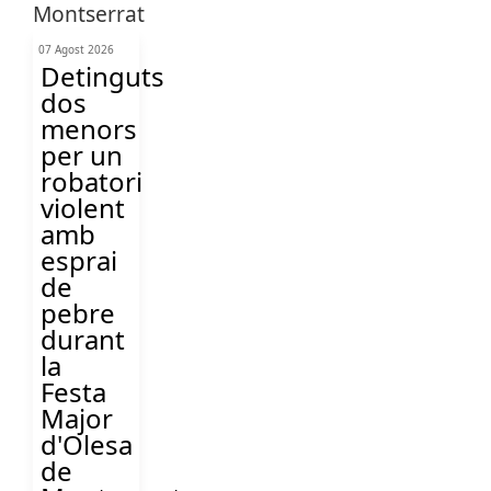
07 Agost 2026
Detinguts
dos
menors
per un
robatori
violent
amb
esprai
de
pebre
durant
la
Festa
Major
d'Olesa
de