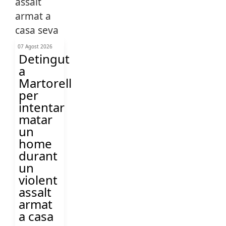
07 Agost 2026
Detingut
a
Martorell
per
intentar
matar
un
home
durant
un
violent
assalt
armat
a casa