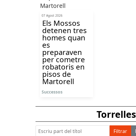
07 Agost 2026
Els Mossos
detenen tres
homes quan
es
preparaven
per cometre
robatoris en
pisos de
Martorell
Successos
Torrelle
Escriu part del títol
Filtrar