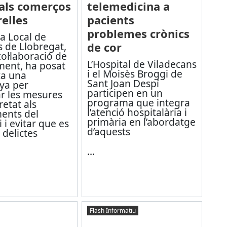
als comerços
telemedicina a
relles
pacients
problemes crònics
ia Local de
s de Llobregat,
de cor
ol·laboració de
L’Hospital de Viladecans
ment, ha posat
i el Moisès Broggi de
a una
Sant Joan Despí
ya per
participen en un
r les mesures
programa que integra
etat als
l’atenció hospitalària i
ments del
primària en l’abordatge
 i evitar que es
d’aquests
delictes
...
Flash Informatiu