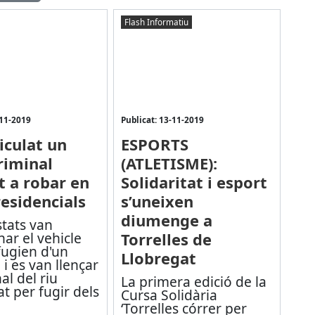
Flash Informatiu
-11-2019
Publicat: 13-11-2019
iculat un
ESPORTS
riminal
(ATLETISME):
t a robar en
Solidaritat i esport
residencials
s’uneixen
diumenge a
stats van
ar el vehicle
Torrelles de
fugien d'un
Llobregat
 i es van llençar
al del riu
La primera edició de la
t per fugir dels
Cursa Solidària
‘Torrelles córrer per