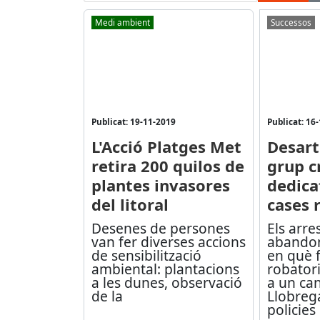
Medi ambient
Successos
Publicat: 19-11-2019
Publicat: 16
L'Acció Platges Met
Desart
retira 200 quilos de
grup c
plantes invasores
dedica
del litoral
cases 
Desenes de persones
Els arre
van fer diverses accions
abandon
de sensibilització
en què 
ambiental: plantacions
robatori
a les dunes, observació
a un can
de la
Llobrega
policies