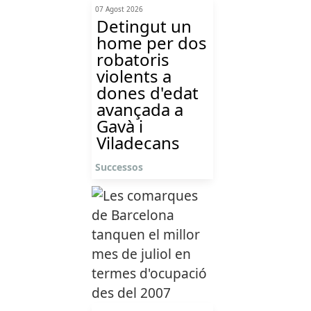
07 Agost 2026
Detingut un
home per dos
robatoris
violents a
dones d'edat
avançada a
Gavà i
Viladecans
Successos