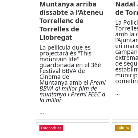
Muntanya arriba
Nadal 
dissabte a l’Ateneu
de Tor
Torrellenc de
La Polic
Torrelles de
Torrelle
amb la c
Llobregat
l’Ajunta
en marx
La pel·lícula que es
campan
projectarà és "This
extrema
mountain life"
de segur
guardonada en el 36è
establi
Festival BBVA de
municipi
Cinema de
cometin 
Muntanya amb el
Premi
BBVA al millor film de
...
muntanya i Premi FEEC a
la millor
...
Fotonotícies
Cultura